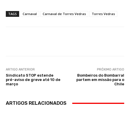
TAGS
Carnaval
Carnaval de Torres Vedras
Torres Vedras
Facebook
WhatsApp
ARTIGO ANTERIOR
PRÓXIMO ARTIGO
Sindicato STOP estende
Bombeiros do Bombarral
pré-aviso de greve até 10 de
partem em missão para o
março
Chile
ARTIGOS RELACIONADOS