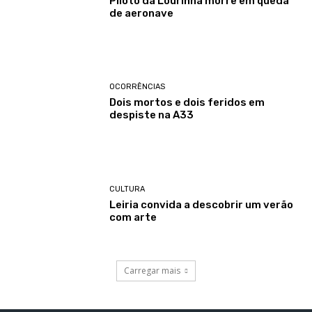
Piloto da Lourinhã morre em queda
de aeronave
OCORRÊNCIAS
Dois mortos e dois feridos em
despiste na A33
CULTURA
Leiria convida a descobrir um verão
com arte
Carregar mais