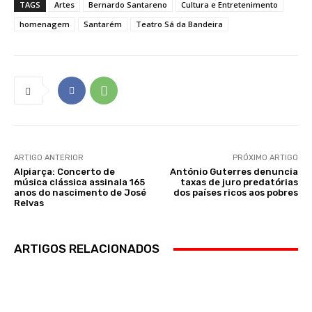
TAGS
Artes
Bernardo Santareno
Cultura e Entretenimento
homenagem
Santarém
Teatro Sá da Bandeira
ARTIGO ANTERIOR
PRÓXIMO ARTIGO
Alpiarça: Concerto de
António Guterres denuncia
música clássica assinala 165
taxas de juro predatórias
anos do nascimento de José
dos países ricos aos pobres
Relvas
ARTIGOS RELACIONADOS