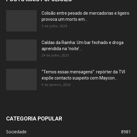
Colisão entre pesado de mercadorias e ligeiro
provoca um morto em...
3 de Julho, 2024
Caldas da Rainha: Um bar fechado e droga
aprendida na ‘noite’...
24 de Julho, 2023
“Temos essas mensagens”: repórter da TVI
expõe contacto suspeito com Maycon...
9 de Janeiro, 2026
CATEGORIA POPULAR
Sociedade
8981