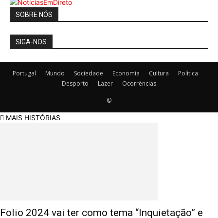
SOBRE NÓS
SIGA-NOS
Portugal
Mundo
Sociedade
Economia
Cultura
Política
Desporto
Lazer
Ocorrências
©
MAIS HISTÓRIAS
Folio 2024 vai ter como tema “Inquietação” e