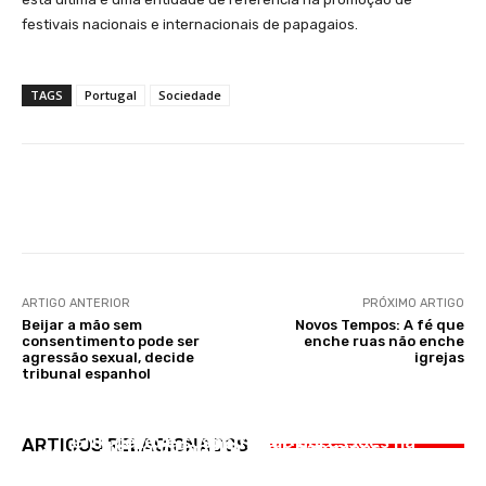
festivais nacionais e internacionais de papagaios.
TAGS
Portugal
Sociedade
Facebook
WhatsApp
ARTIGO ANTERIOR
PRÓXIMO ARTIGO
Beijar a mão sem
Novos Tempos: A fé que
consentimento pode ser
enche ruas não enche
agressão sexual, decide
igrejas
tribunal espanhol
DESPORTO
OCORRÊNCIAS
Belasteguín e Chico Gomes revalidam
OCORRÊNCIAS
GNR deteve suspeitos de agressões na
ARTIGOS RELACIONADOS
títulonoPadelGrand Champions
Motociclista morre atropelado por pesado na
Sardinha Assada em Benavente
Ponte 25 de Abril