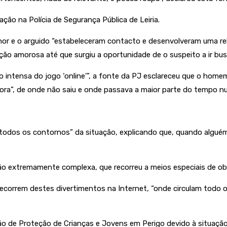
ção na Polícia de Segurança Pública de Leiria.
r e o arguido “estabeleceram contacto e desenvolveram uma relaç
ção amorosa até que surgiu a oportunidade de o suspeito a ir busc
ntensa do jogo ‘online’”, a fonte da PJ esclareceu que o homem,
ora”, de onde não saiu e onde passava a maior parte do tempo nu
 todos os contornos” da situação, explicando que, quando alguém 
ção extremamente complexa, que recorreu a meios especiais de ob
decorrem destes divertimentos na Internet, “onde circulam todo
são de Proteção de Crianças e Jovens em Perigo devido à situaçã