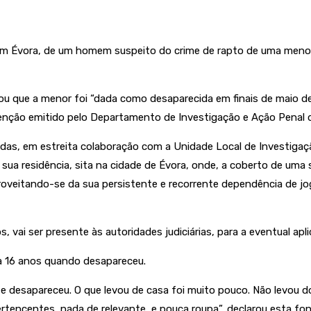
 em Évora, de um homem suspeito do crime de rapto de uma menor 
u que a menor foi “dada como desaparecida em finais de maio de 
ção emitido pelo Departamento de Investigação e Ação Penal de
as, em estreita colaboração com a Unidade Local de Investigação 
 na sua residência, sita na cidade de Évora, onde, a coberto de u
veitando-se da sua persistente e recorrente dependência de jogo ‘
, vai ser presente às autoridades judiciárias, para a eventual ap
a 16 anos quando desapareceu.
e desapareceu. O que levou de casa foi muito pouco. Não levou d
ertencentes, nada de relevante, e pouca roupa”, declarou esta fon