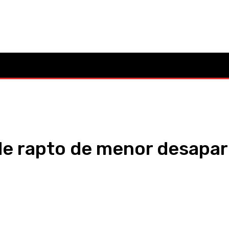
Mo
Cultura
Política
Desporto
Lazer
Ocorrências
de rapto de menor desapar