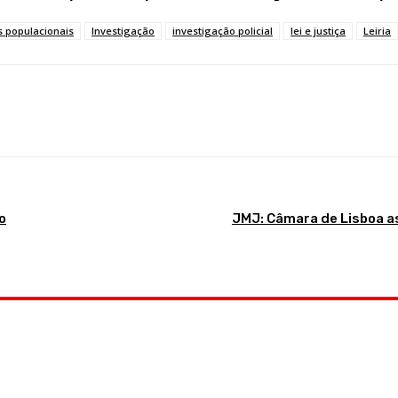
 populacionais
Investigação
investigação policial
lei e justiça
Leiria
o
JMJ: Câmara de Lisboa a