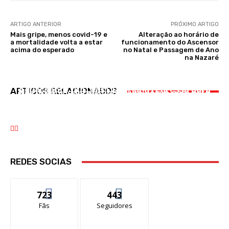
ARTIGO ANTERIOR
PRÓXIMO ARTIGO
Mais gripe, menos covid-19 e
Alteração ao horário de
a mortalidade volta a estar
funcionamento do Ascensor
acima do esperado
no Natal e Passagem de Ano
na Nazaré
CULTURA
CULTURA
DESPORTO
Aguardente DOC fesT Lourinhã regressa para
ARTIGOS RELACIONADOS
Leiria convida a descobrir um verão com arte
Benfica goleia Hearts e fica com um pé na
a sua segunda edição de 20 a 22 de novembro
próxima fase da Liga Europa
REDES SOCIAS
723
443
Fãs
Seguidores