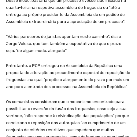
Desse modo, bastaria que um processo tivesse sido iniciado na
quarta-feira na respetiva assembleia de freguesia ou “até a
entrega ao próprio presidente da Assembleia de um pedido de
Assembleia extraordinária para a apreciação de um processo”.
“Vários pareceres de juristas apontam neste caminho”, disse
Jorge Veloso, que tem também a expectativa de que o prazo
seja, “de algum modo, alargado”.
Entretanto, o PCP entregou na Assembleia da República uma
proposta de alteração ao procedimento especial de reposição de
freguesias, na qual “propõe o alargamento do prazo por mais um
ano para a entrada dos processos na Assembleia da República”.
Os comunistas consideram que o mecanismo encontrado para
possibilitar a reversão da fusão das freguesias, caso seja a sua
vontade, “não responde à reivindicação das populações” porque
condiciona a reposição das autarquias “ao cumprimento de um
conjunto de critérios restritivos que impedem que muitas
freguesias possam ser repostas, como defendem as populações