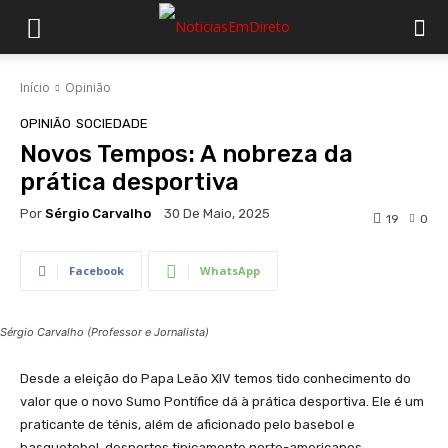
Início
Opinião
OPINIÃO
SOCIEDADE
Novos Tempos: A nobreza da
prática desportiva
Por
Sérgio Carvalho
30 De Maio, 2025
19
0
Facebook
WhatsApp
Sérgio Carvalho (Professor e Jornalista)
Desde a eleição do Papa Leão XIV temos tido conhecimento do
valor que o novo Sumo Pontífice dá à prática desportiva. Ele é um
praticante de ténis, além de aficionado pelo basebol e
basquetebol, desportos tipicamente norte-americanos.