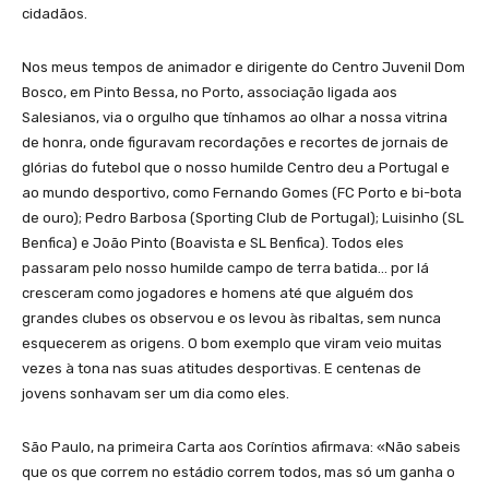
cidadãos.
Nos meus tempos de animador e dirigente do Centro Juvenil Dom
Bosco, em Pinto Bessa, no Porto, associação ligada aos
Salesianos, via o orgulho que tínhamos ao olhar a nossa vitrina
de honra, onde figuravam recordações e recortes de jornais de
glórias do futebol que o nosso humilde Centro deu a Portugal e
ao mundo desportivo, como Fernando Gomes (FC Porto e bi-bota
de ouro); Pedro Barbosa (Sporting Club de Portugal); Luisinho (SL
Benfica) e João Pinto (Boavista e SL Benfica). Todos eles
passaram pelo nosso humilde campo de terra batida… por lá
cresceram como jogadores e homens até que alguém dos
grandes clubes os observou e os levou às ribaltas, sem nunca
esquecerem as origens. O bom exemplo que viram veio muitas
vezes à tona nas suas atitudes desportivas. E centenas de
jovens sonhavam ser um dia como eles.
São Paulo, na primeira Carta aos Coríntios afirmava: «Não sabeis
que os que correm no estádio correm todos, mas só um ganha o