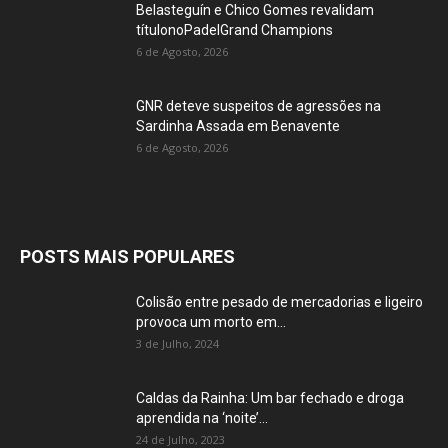
Belasteguín e Chico Gomes revalidam
títulonoPadelGrand Champions
6 de Agosto, 2026
GNR deteve suspeitos de agressões na
Sardinha Assada em Benavente
6 de Agosto, 2026
POSTS MAIS POPULARES
Colisão entre pesado de mercadorias e ligeiro
provoca um morto em...
3 de Julho, 2024
Caldas da Rainha: Um bar fechado e droga
aprendida na ‘noite’...
24 de Julho, 2023