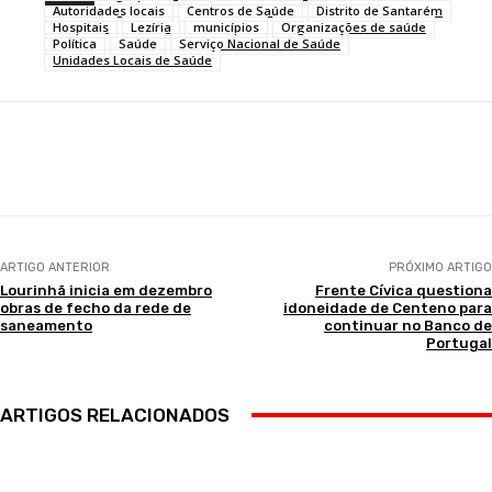
Autoridades locais
Centros de Saúde
Distrito de Santarém
Hospitais
Lezíria
municípios
Organizações de saúde
Política
Saúde
Serviço Nacional de Saúde
Unidades Locais de Saúde
Facebook
WhatsApp
ARTIGO ANTERIOR
PRÓXIMO ARTIGO
Lourinhã inicia em dezembro
Frente Cívica questiona
obras de fecho da rede de
idoneidade de Centeno para
saneamento
continuar no Banco de
Portugal
ARTIGOS RELACIONADOS