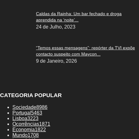
Caldas da Rainha: Um bar fechado e droga
aprendida na ‘noite’...
24 de Julho, 2023
“Temos essas mensagens”: repórter da TVI expõe
contacto suspeito com Maycon...
9 de Janeiro, 2026
CATEGORIA POPULAR
Sociedade
8986
Portugal
5463
Lisboa
3223
Ocorrências
1871
Economia
1822
Mundo
1708