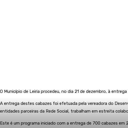
O Município de Leiria procedeu, no dia 21 de dezembro, à entrega 
A entrega destes cabazes foi efetuada pela vereadora do Desenv
entidades parceiras da Rede Social, trabalham em estreita colabo
Este é um programa iniciado com a entrega de 700 cabazes em 20