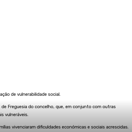
ção de vulnerabilidade social.
s de Freguesia do concelho, que, em conjunto com outras
s vulneráveis.
ias vivenciaram dificuldades económicas e sociais acrescidas.