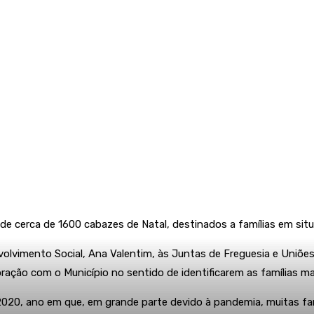
de cerca de 1600 cabazes de Natal, destinados a famílias em situa
olvimento Social, Ana Valentim, às Juntas de Freguesia e Uniõe
ração com o Município no sentido de identificarem as famílias mai
20, ano em que, em grande parte devido à pandemia, muitas famíl