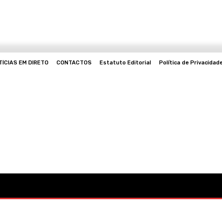
TÍCIAS EM DIRETO
CONTACTOS
Estatuto Editorial
Política de Privacidad
Mo
Cultura
Política
Desporto
Lazer
Ocorrências