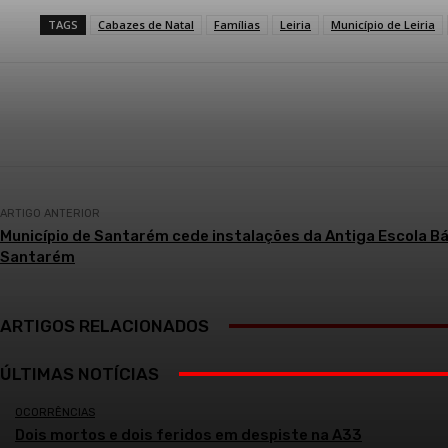
TAGS
Cabazes de Natal
Famílias
Leiria
Município de Leiria
Compartilhar
ARTIGO ANTERIOR
Município de Santarém cede instalações da Antiga Escola Bási
Santarém
ARTIGOS RELACIONADOS
ÚLTIMAS NOTÍCIAS
OCORRÊNCIAS
Dois mortos e dois feridos em despiste na A33