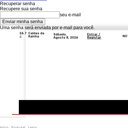
Recuperar senha
Recupere sua senha
seu e-mail
Uma senha será enviada por e-mail para você.
26.7
Caldas da
Sábado,
Entrar /
NO
Rainha
C
Agosto 8, 2026
Registar
Portugal
Mundo
Sociedade
Economia
Início
Portugal
Leiria