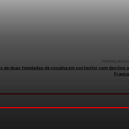
PRÓXIMO ARTIGO
s de duas toneladas de cocaína em contentor com destino a
França