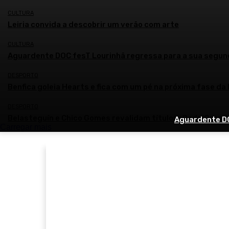
CULTURA
Leiria convida a descobrir um verão com arte
CULTURA
Aguardente DOC fesT Lourinhã regressa para a sua segun
DESPORTO
Benfica goleia Hearts e fica com um pé na próxima fase da
DESPORTO
Belasteguín e Chico Gomes revalidam títulonoPadelGran
Aguardente DO
Carregar mais