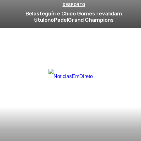
DESPORTO
Belasteguín e Chico Gomes revalidam
títulonoPadelGrand Champions