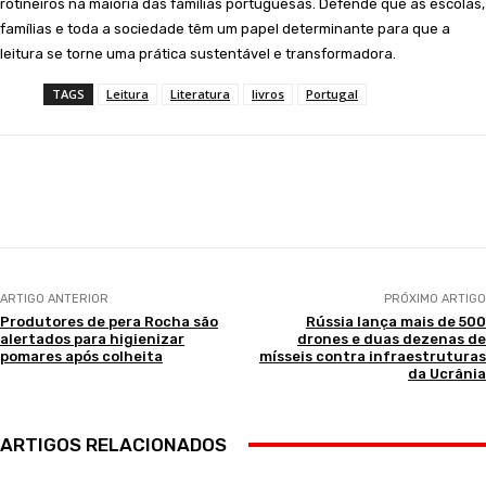
rotineiros na maioria das famílias portuguesas. Defende que as escolas,
famílias e toda a sociedade têm um papel determinante para que a
leitura se torne uma prática sustentável e transformadora.
TAGS
Leitura
Literatura
livros
Portugal
Facebook
WhatsApp
ARTIGO ANTERIOR
PRÓXIMO ARTIGO
Produtores de pera Rocha são
Rússia lança mais de 500
alertados para higienizar
drones e duas dezenas de
pomares após colheita
mísseis contra infraestruturas
da Ucrânia
ARTIGOS RELACIONADOS