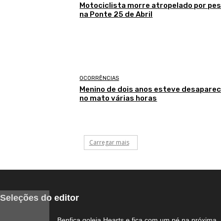
Motociclista morre atropelado por pe
na Ponte 25 de Abril
OCORRÊNCIAS
Menino de dois anos esteve desaparec
no mato várias horas
Carregar mais
Seleções do editor
Benfica goleia Hearts e fica com um pé na próxima