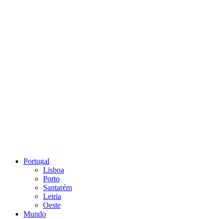
Portugal
Lisboa
Porto
Santarém
Leiria
Oeste
Mundo