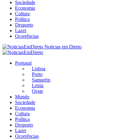
Sociedade
Economia
Cultura
Política
Desporto
Lazer
Ocorrências
Noticias em Direto
Portugal
Lisboa
Porto
Santarém
Leiria
Oeste
Mundo
Sociedade
Economia
Cultura
Política
Desporto
Lazer
Ocorrências