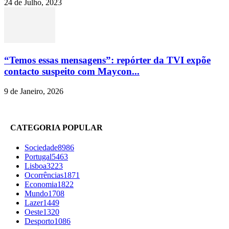
24 de Julho, 2023
“Temos essas mensagens”: repórter da TVI expõe
contacto suspeito com Maycon...
9 de Janeiro, 2026
CATEGORIA POPULAR
Sociedade
8986
Portugal
5463
Lisboa
3223
Ocorrências
1871
Economia
1822
Mundo
1708
Lazer
1449
Oeste
1320
Desporto
1086