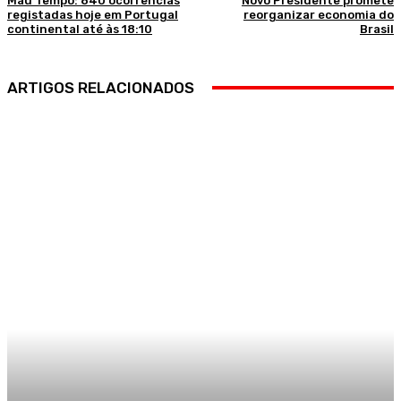
Mau Tempo: 840 ocorrências
Novo Presidente promete
registadas hoje em Portugal
reorganizar economia do
continental até às 18:10
Brasil
ARTIGOS RELACIONADOS