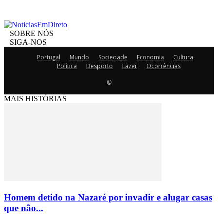
SOBRE NÓS
SIGA-NOS
Portugal
Mundo
Sociedade
Economia
Cultura
Política
Desporto
Lazer
Ocorrências
©
MAIS HISTÓRIAS
Homem detido na Nazaré por invadir e alugar casas
que não...