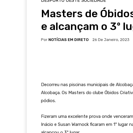
DESPORTO
OESTE
SOCIEDADE
Masters de Óbido
e alcançam o 3º lu
Por
NOTÍCIAS EM DIRETO
26 De Janeiro, 2023
Decorreu nas piscinas municipais de Alcobaça
Alcobaça. Os Masters do clube Óbidos Criati
pódios.
Fizeram uma excelente prova onde venceram t
Inácio e Susan Warnock ficaram em 1º lugar n
alcançou o 3º lugar.