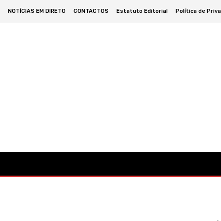
NOTÍCIAS EM DIRETO
CONTACTOS
Estatuto Editorial
Política de Priv
omia
Cultura
Política
Desporto
Lazer
Ocorrências