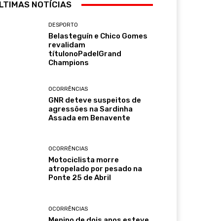
LTIMAS NOTÍCIAS
DESPORTO
Belasteguín e Chico Gomes
revalidam
títulonoPadelGrand
Champions
OCORRÊNCIAS
GNR deteve suspeitos de
agressões na Sardinha
Assada em Benavente
OCORRÊNCIAS
Motociclista morre
atropelado por pesado na
Ponte 25 de Abril
OCORRÊNCIAS
Menino de dois anos esteve