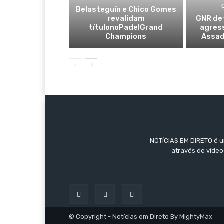
Belasteguín e Chico Gomes
revalidam
GNR de
títulonoPadelGrand
agres
Champions
Assad
NOTÍCIAS EM DIRETO é um
através de vídeo
© Copyright - Notícias em Direto By MightyMax