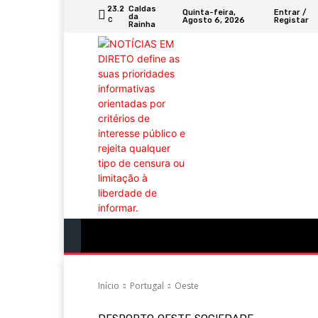
23.2
Caldas
Quinta-feira,
Entrar /
da
Agosto 6, 2026
Registar
C
Rainha
Portugal
Mundo
Sociedade
Econ
Início
Portugal
Oeste