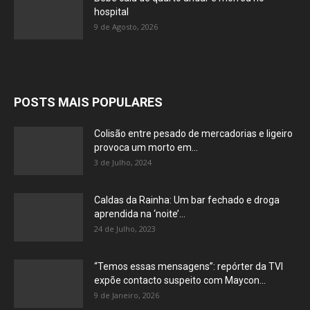
hospital
9 de Agosto, 2026
POSTS MAIS POPULARES
Colisão entre pesado de mercadorias e ligeiro
provoca um morto em...
3 de Julho, 2024
Caldas da Rainha: Um bar fechado e droga
aprendida na ‘noite’...
24 de Julho, 2023
“Temos essas mensagens”: repórter da TVI
expõe contacto suspeito com Maycon...
9 de Janeiro, 2026