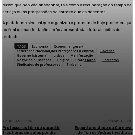
dizem que não vão abandonar, tais como a recuperação do tempo de
serviço ou as progressões na carreira que os docentes.
A plataforma sindical que organizou o protesto de hoje prometeu que
no final da manifestação serão apresentadas futuras ações de
protesto.
TAGS
Economia
Economia (geral)
Federação Nacional dos Professores (Fenprof)
Governo
Governo (sistema)
Lisboa
Manifestação
Negócios e Finanças
Política
Professores
Sindicatos
Sindicatos de professores
Trabalho
Facebook
WhatsApp
ARTIGO ANTERIOR
PRÓXIMO ARTIGO
Professores têm de garantir
Espontaneidade do Carnaval
três horas de aulas por dia
de Torres Vedras invadiu as