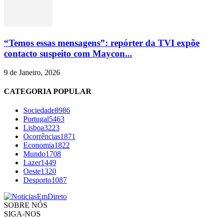
“Temos essas mensagens”: repórter da TVI expõe
contacto suspeito com Maycon...
9 de Janeiro, 2026
CATEGORIA POPULAR
Sociedade
8986
Portugal
5463
Lisboa
3223
Ocorrências
1871
Economia
1822
Mundo
1708
Lazer
1449
Oeste
1320
Desporto
1087
SOBRE NÓS
SIGA-NOS