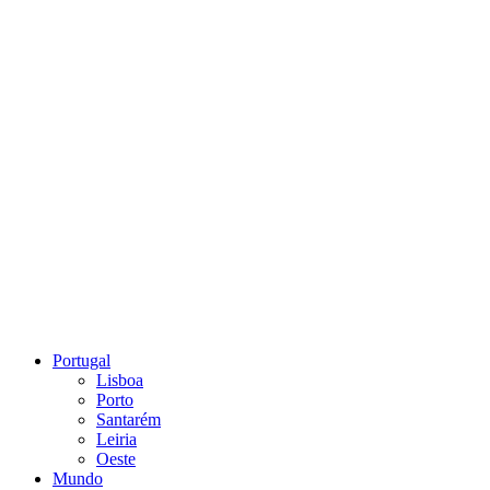
Portugal
Lisboa
Porto
Santarém
Leiria
Oeste
Mundo