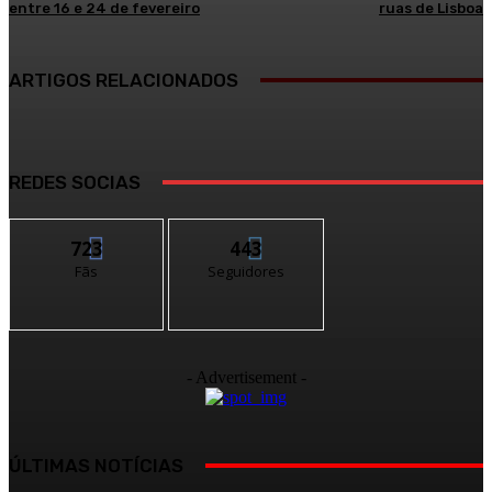
entre 16 e 24 de fevereiro
ruas de Lisboa
ARTIGOS RELACIONADOS
REDES SOCIAS
723
443
Fãs
Seguidores
- Advertisement -
ÚLTIMAS NOTÍCIAS