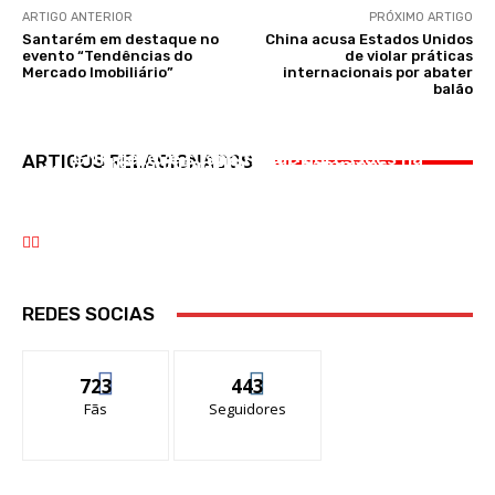
ARTIGO ANTERIOR
PRÓXIMO ARTIGO
Santarém em destaque no
China acusa Estados Unidos
evento “Tendências do
de violar práticas
Mercado Imobiliário”
internacionais por abater
balão
DESPORTO
OCORRÊNCIAS
Belasteguín e Chico Gomes revalidam
OCORRÊNCIAS
GNR deteve suspeitos de agressões na
ARTIGOS RELACIONADOS
títulonoPadelGrand Champions
Motociclista morre atropelado por pesado na
Sardinha Assada em Benavente
Ponte 25 de Abril
REDES SOCIAS
723
443
Fãs
Seguidores