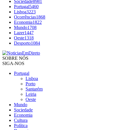
Sociedade
8981
Portugal
5460
Lisboa
3223
Ocorrências
1868
Economia
1822
Mundo
1708
Lazer
1447
Oeste
1318
Desporto
1084
SOBRE NÓS
SIGA-NOS
Portugal
Lisboa
Porto
Santarém
Leiria
Oeste
Mundo
Sociedade
Economia
Cultura
Política