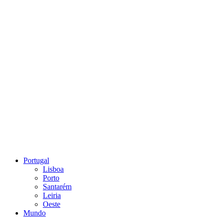
Portugal
Lisboa
Porto
Santarém
Leiria
Oeste
Mundo