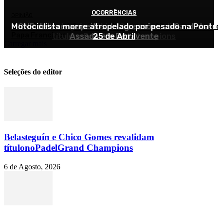
OCORRÊNCIAS
OCORRÊNCIAS
DESPORTO
OPINIÃO
Motociclista morre atropelado por pesado na Ponte
GNR deteve suspeitos de agressões na Sardinha
Belasteguín e Chico Gomes revalidam
O Cristianismo é Caminho: a herança de fé e humanidade 
Papa Francisco
títulonoPadelGrand Champions
Assada em Benavente
25 de Abril
Carregar mais
Seleções do editor
Belasteguín e Chico Gomes revalidam
títulonoPadelGrand Champions
6 de Agosto, 2026