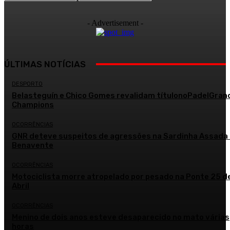
- Advertisement -
ÚLTIMAS NOTÍCIAS
DESPORTO
Belasteguín e Chico Gomes revalidam títulonoPadelGran
Champions
OCORRÊNCIAS
GNR deteve suspeitos de agressões na Sardinha Assada
Benavente
OCORRÊNCIAS
Motociclista morre atropelado por pesado na Ponte 25 d
Abril
OCORRÊNCIAS
Menino de dois anos esteve desaparecido no mato várias
horas