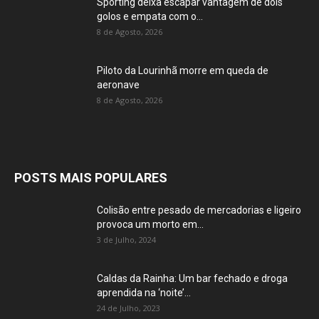
Sporting deixa escapar vantagem de dois
golos e empata com o...
8 de Agosto, 2026
Piloto da Lourinhã morre em queda de
aeronave
8 de Agosto, 2026
POSTS MAIS POPULARES
Colisão entre pesado de mercadorias e ligeiro
provoca um morto em...
3 de Julho, 2024
Caldas da Rainha: Um bar fechado e droga
aprendida na ‘noite’...
24 de Julho, 2023