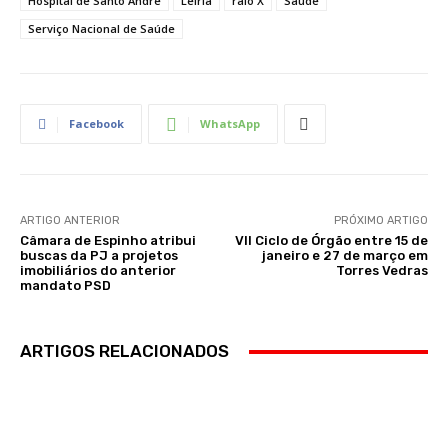
Hospital de Santo André
Leiria
raio X
Saúde
Serviço Nacional de Saúde
Facebook
WhatsApp
ARTIGO ANTERIOR
PRÓXIMO ARTIGO
Câmara de Espinho atribui
VII Ciclo de Órgão entre 15 de
buscas da PJ a projetos
janeiro e 27 de março em
imobiliários do anterior
Torres Vedras
mandato PSD
ARTIGOS RELACIONADOS