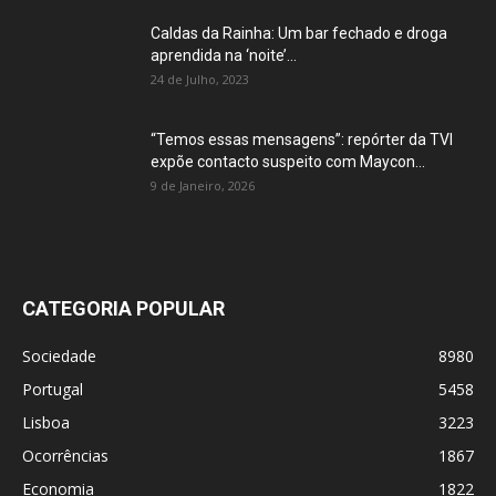
Caldas da Rainha: Um bar fechado e droga
aprendida na ‘noite’...
24 de Julho, 2023
“Temos essas mensagens”: repórter da TVI
expõe contacto suspeito com Maycon...
9 de Janeiro, 2026
CATEGORIA POPULAR
Sociedade
8980
Portugal
5458
Lisboa
3223
Ocorrências
1867
Economia
1822