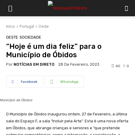
Início
Portugal
Oeste
OESTE
SOCIEDADE
“Hoje é um dia feliz” para o
Município de Óbidos
Por
NOTÍCIAS EM DIRETO
28 De Fevereiro, 2023
40
0
Facebook
WhatsApp
Município de Óbidos
O Município de Óbidos inaugurou ontem, 27 de Fevereiro, a última
sala do Espaço F, a sala “Incluir pela Arte”. Esta é uma nova oferta
em Óbidos, que abrange crianças e seniores e “que pretende
estimular competências, como a integração, a socialização, a