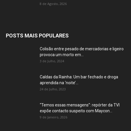
8 de Agosto, 2026
POSTS MAIS POPULARES
Colisão entre pesado de mercadorias e ligeiro
provoca um morto em...
3 de Julho, 2024
Caldas da Rainha: Um bar fechado e droga
aprendida na ‘noite’...
24 de Julho, 2023
“Temos essas mensagens”: repórter da TVI
expõe contacto suspeito com Maycon...
9 de Janeiro, 2026