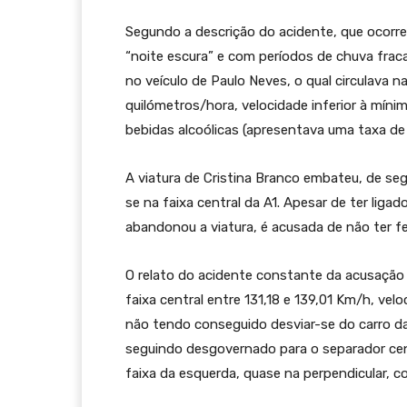
Segundo a descrição do acidente, que ocorreu
“noite escura” e com períodos de chuva fraca
no veículo de Paulo Neves, o qual circulava na
quilómetros/hora, velocidade inferior à mínim
bebidas alcoólicas (apresentava uma taxa de 
A viatura de Cristina Branco embateu, de segu
se na faixa central da A1. Apesar de ter ligad
abandonou a viatura, é acusada de não ter fei
O relato do acidente constante da acusação a
faixa central entre 131,18 e 139,01 Km/h, vel
não tendo conseguido desviar-se do carro d
seguindo desgovernado para o separador cent
faixa da esquerda, quase na perpendicular, co