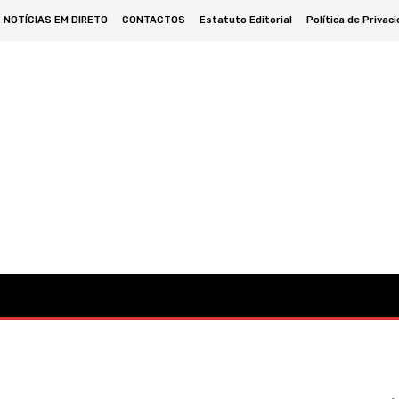
NOTÍCIAS EM DIRETO
CONTACTOS
Estatuto Editorial
Política de Privac
omia
Cultura
Política
Desporto
Lazer
Ocorrências