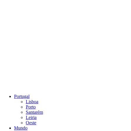
Portugal
Lisboa
Porto
Santarém
Leiria
Oeste
Mundo