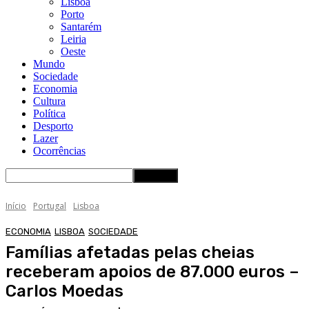
Lisboa
Porto
Santarém
Leiria
Oeste
Mundo
Sociedade
Economia
Cultura
Política
Desporto
Lazer
Ocorrências
Início
Portugal
Lisboa
ECONOMIA
LISBOA
SOCIEDADE
Famílias afetadas pelas cheias
receberam apoios de 87.000 euros –
Carlos Moedas