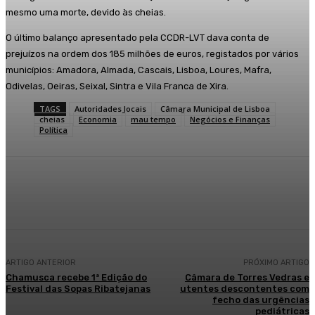
mesmo uma morte, devido às cheias.
O último balanço apresentado pela CCDR-LVT dava conta de
prejuízos na ordem dos 185 milhões de euros, registados por vários
municípios: Amadora, Almada, Cascais, Lisboa, Loures, Mafra,
Odivelas, Oeiras, Seixal, Sintra e Vila Franca de Xira.
TAGS
Autoridades locais
Câmara Municipal de Lisboa
cheias
Economia
mau tempo
Negócios e Finanças
Política
Facebook
WhatsApp
ARTIGO ANTERIOR
PRÓXIMO ARTIGO
Chamusca recebe 1ª Edição do
Câmara de Torres Vedras e
Festival das Sopas Ribatejanas
utentes descontentes com
fecho das urgências
pediátricas