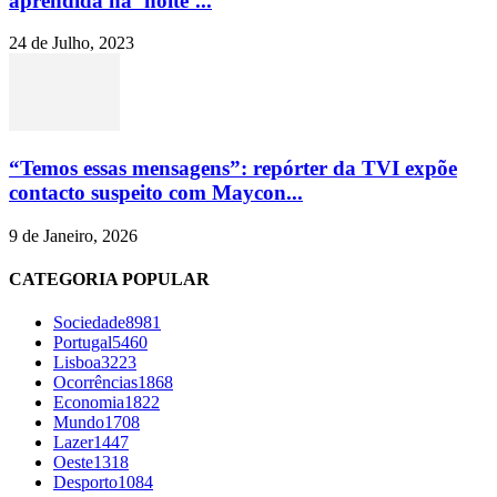
aprendida na ‘noite’...
24 de Julho, 2023
“Temos essas mensagens”: repórter da TVI expõe
contacto suspeito com Maycon...
9 de Janeiro, 2026
CATEGORIA POPULAR
Sociedade
8981
Portugal
5460
Lisboa
3223
Ocorrências
1868
Economia
1822
Mundo
1708
Lazer
1447
Oeste
1318
Desporto
1084