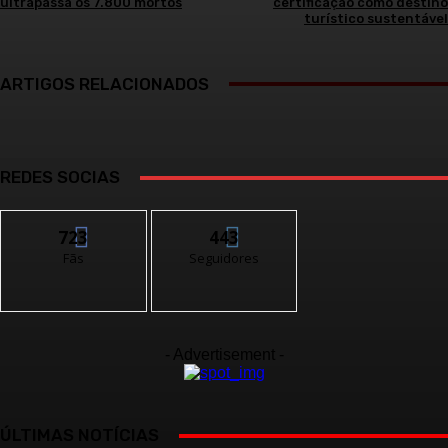
ultrapassa os 7.800 mortos
certificação como destino
turístico sustentável
ARTIGOS RELACIONADOS
REDES SOCIAS
723
443
Fãs
Seguidores
- Advertisement -
ÚLTIMAS NOTÍCIAS