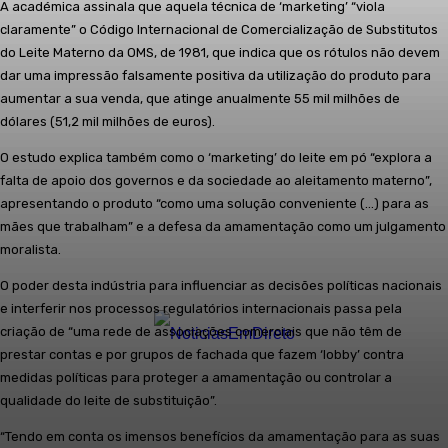
A académica assinala que aquela técnica de ‘marketing’ “viola
claramente” o Código Internacional de Comercialização de Substitutos
do Leite Materno da OMS, de 1981, que indica que os rótulos não devem
dar uma impressão falsamente positiva da utilização do produto para
aumentar a sua venda, que atinge anualmente 55 mil milhões de
dólares (51,2 mil milhões de euros).
O estudo explica também como o ‘marketing’ do leite em pó “explora a
falta de apoio dos governos e da sociedade ao aleitamento materno”,
apresentando o produto “como uma solução conveniente (…) para as
mães que trabalham” e a defesa da amamentação como um julgamento
moralista.
O poder desta indústria para influenciar as decisões políticas nacionais
e interferir nos processos regulatórios internacionais passa pela
criação de “uma rede de associações comerciais que não têm de
prestar contas e por grupos de fachada que fazem ‘lobby’ contra
medidas políticas para proteger a amamentação ou controlar a
qualidade do leite de substituição”.
“Tendo em conta os imensos benefícios da amamentação para as suas