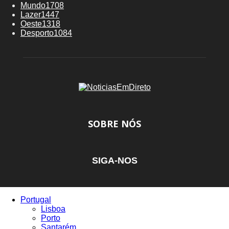
Mundo
1708
Lazer
1447
Oeste
1318
Desporto
1084
SOBRE NÓS
SIGA-NOS
Portugal
Lisboa
Porto
Santarém