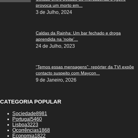
provoca um morto em...
3 de Julho, 2024
Caldas da Rainha: Um bar fechado e droga
aprendida na ‘noite’...
24 de Julho, 2023
“Temos essas mensagens”: repórter da TVI expõe
contacto suspeito com Maycon...
9 de Janeiro, 2026
CATEGORIA POPULAR
Sociedade
8981
Portugal
5460
Lisboa
3223
Ocorrências
1868
Economia
1822