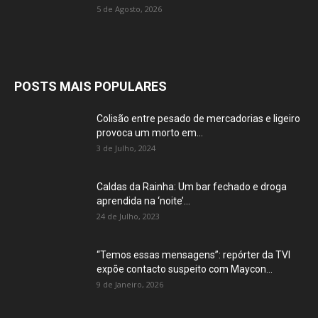
5 de Agosto, 2026
POSTS MAIS POPULARES
Colisão entre pesado de mercadorias e ligeiro
provoca um morto em...
3 de Julho, 2024
Caldas da Rainha: Um bar fechado e droga
aprendida na ‘noite’...
24 de Julho, 2023
“Temos essas mensagens”: repórter da TVI
expõe contacto suspeito com Maycon...
9 de Janeiro, 2026