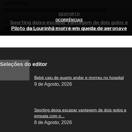
OCORRÊNCIAS
Dois mortos e dois feridos em despiste na A33
DESPORTO
OCORRÊNCIAS
OCORRÊNCIAS
CULTURA
Sporting deixa escapar vantagem de dois golos e
Leiria convida a descobrir um verão com arte
Piloto da Lourinhã morre em queda de aeronave
Bebé caiu de quarto andar e morreu no hospital
empata com o Estrela da Amadora
Carregar mais
Seleções do editor
Bebé caiu de quarto andar e morreu no hospital
9 de Agosto, 2026
Sporting deixa escapar vantagem de dois golos e
empata com o...
8 de Agosto, 2026