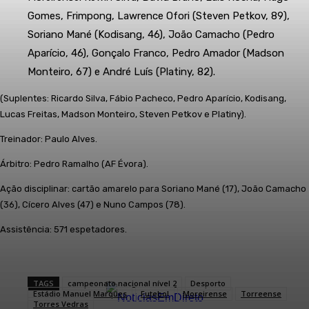
Gomes, Frimpong, Lawrence Ofori (Steven Petkov, 89),
Soriano Mané (Kodisang, 46), João Camacho (Pedro
Aparício, 46), Gonçalo Franco, Pedro Amador (Madson
Monteiro, 67) e André Luís (Platiny, 82).
(Suplentes: Ricardo Silva, Fábio Pacheco, Pedro Aparício, Kodisang,
Lucas Freitas, Madson Monteiro, Steven Petkov e Platiny).
Treinador: Paulo Alves.
Árbitro: Pedro Ramalho (AF Évora).
Ação disciplinar: cartão amarelo para Soriano Mané (17), João Camacho
(36), Cícero Alves (47) e Nuno Campos (78).
Assistência: 571 espetadores.
TAGS
campeonato nacional nível 2
Desporto
Estádio Manuel Marques
Futebol
Moreirense
Torreense
Torres Vedras