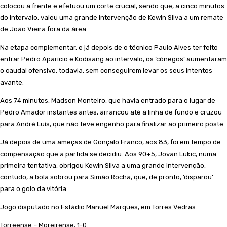
colocou à frente e efetuou um corte crucial, sendo que, a cinco minutos
do intervalo, valeu uma grande intervenção de Kewin Silva a um remate
de João Vieira fora da área.
Na etapa complementar, e já depois de o técnico Paulo Alves ter feito
entrar Pedro Aparício e Kodisang ao intervalo, os ‘cónegos’ aumentaram
o caudal ofensivo, todavia, sem conseguirem levar os seus intentos
avante.
Aos 74 minutos, Madson Monteiro, que havia entrado para o lugar de
Pedro Amador instantes antes, arrancou até à linha de fundo e cruzou
para André Luís, que não teve engenho para finalizar ao primeiro poste.
Já depois de uma ameças de Gonçalo Franco, aos 83, foi em tempo de
compensação que a partida se decidiu. Aos 90+5, Jovan Lukic, numa
primeira tentativa, obrigou Kewin Silva a uma grande intervenção,
contudo, a bola sobrou para Simão Rocha, que, de pronto, ‘disparou’
para o golo da vitória.
Jogo disputado no Estádio Manuel Marques, em Torres Vedras.
Torreense – Moreirense, 1-0.