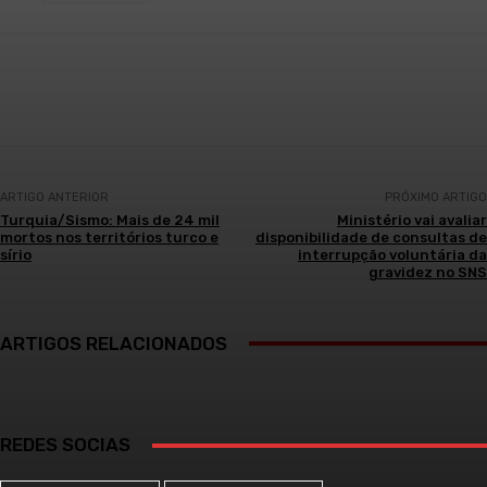
Facebook
WhatsApp
ARTIGO ANTERIOR
PRÓXIMO ARTIGO
Turquia/Sismo: Mais de 24 mil
Ministério vai avaliar
mortos nos territórios turco e
disponibilidade de consultas de
sírio
interrupção voluntária da
gravidez no SNS
ARTIGOS RELACIONADOS
REDES SOCIAS