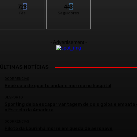
723
443
Fãs
Seguidores
- Advertisement -
ÚLTIMAS NOTÍCIAS
OCORRÊNCIAS
Bebé caiu de quarto andar e morreu no hospital
DESPORTO
Sporting deixa escapar vantagem de dois golos e empata
o Estrela da Amadora
OCORRÊNCIAS
Piloto da Lourinhã morre em queda de aeronave