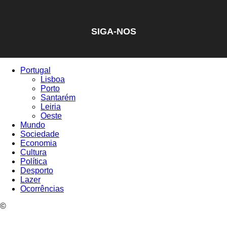
SIGA-NOS
Portugal
Lisboa
Porto
Santarém
Leiria
Oeste
Mundo
Sociedade
Economia
Cultura
Política
Desporto
Lazer
Ocorrências
©