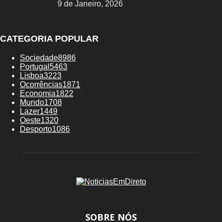
9 de Janeiro, 2026
CATEGORIA POPULAR
Sociedade
8986
Portugal
5463
Lisboa
3223
Ocorrências
1871
Economia
1822
Mundo
1708
Lazer
1449
Oeste
1320
Desporto
1086
SOBRE NÓS