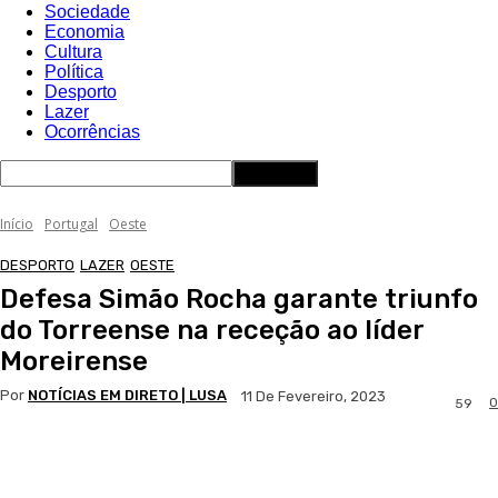
Sociedade
Economia
Cultura
Política
Desporto
Lazer
Ocorrências
Início
Portugal
Oeste
DESPORTO
LAZER
OESTE
Defesa Simão Rocha garante triunfo
do Torreense na receção ao líder
Moreirense
Por
NOTÍCIAS EM DIRETO | LUSA
11 De Fevereiro, 2023
0
59
Facebook
WhatsApp