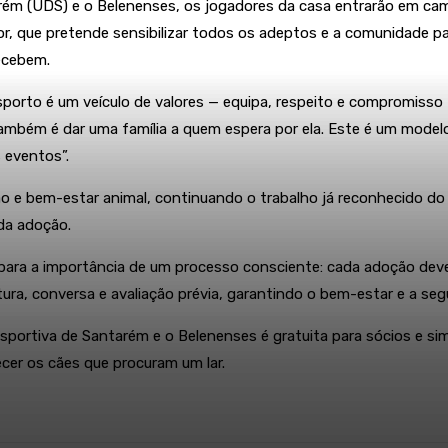
ntarém (UDS) e o Belenenses, os jogadores da casa entrarão em
, que pretende sensibilizar todos os adeptos e a comunidade p
ecebem.
desporto é um veículo de valores — equipa, respeito e comprom
ambém é dar uma família a quem espera por ela. Este é um modelo
 eventos”.
o e bem-estar animal, continuando o trabalho já reconhecido do 
da adoção.
ra a importância de um processo consciente: cada adoção deve s
a, conversa e avaliação prévia, garantindo o bem-estar e a seg
esportiva de Santarém e o Belenenses é gratuita para sócios e si
cer os cães que procuram um lar.