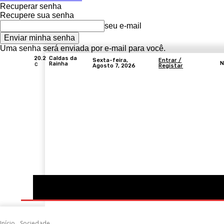
Recuperar senha
Recupere sua senha
seu e-mail
Uma senha será enviada por e-mail para você.
20.2
Caldas da
Sexta-feira,
Entrar /
N
Rainha
C
Agosto 7, 2026
Registar
Portugal
Mundo
Sociedade
Economia
Início
Sociedade