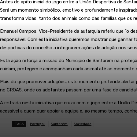
Antes do apito inicial do jogo entre a União Desportiva de Sa
Será um momento simbólico, emotivo e profundamente inspirador
transforma vidas, tanto dos animais como das famílias que os r
Emanuel Campos, Vice-Presidente da autarquia referiu que “o 
responsável. Com esta iniciativa queremos mostrar que ganhar t
desportivas do concelho a integrarem ações de adoção nos seus
Esta ação reforça a missão do Município de Santarém na proteçã
cuidam, protegem e acompanham cada animal até ao momento 
Mais do que promover adoções, este momento pretende alertar pa
no CROAS, onde os adotantes passam por uma fase de candidatur
A entrada nesta iniciativa que cruza com o jogo entre a União D
acessível a quem quer apoiar a equipa e, ao mesmo tempo, conhe
TAGS
Portugal
Santarém
Sociedade