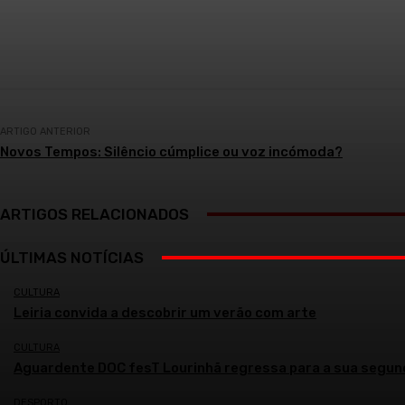
Compartilhar
ARTIGO ANTERIOR
Novos Tempos: Silêncio cúmplice ou voz incómoda?
ARTIGOS RELACIONADOS
ÚLTIMAS NOTÍCIAS
CULTURA
Leiria convida a descobrir um verão com arte
CULTURA
Aguardente DOC fesT Lourinhã regressa para a sua segun
DESPORTO