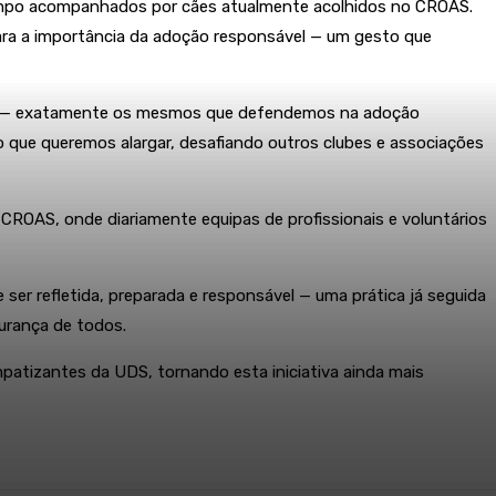
 campo acompanhados por cães atualmente acolhidos no CROAS.
ara a importância da adoção responsável — um gesto que
isso — exatamente os mesmos que defendemos na adoção
 que queremos alargar, desafiando outros clubes e associações
CROAS, onde diariamente equipas de profissionais e voluntários
er refletida, preparada e responsável — uma prática já seguida
urança de todos.
mpatizantes da UDS, tornando esta iniciativa ainda mais