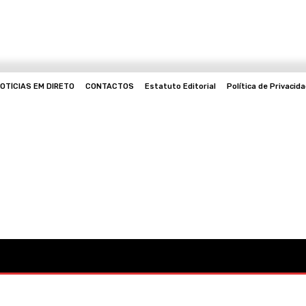
OTÍCIAS EM DIRETO
CONTACTOS
Estatuto Editorial
Política de Privacid
Mo
Cultura
Política
Desporto
Lazer
Ocorrências