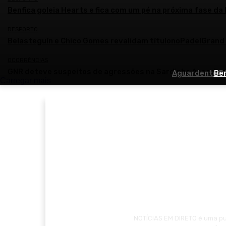
Benfica goleia Hearts e fica com um pé na próxima fase da
DESPORTO
Belasteguín e Chico Gomes revalidam títulonoPadelGran
OCORRÊNCIAS
GNR deteve suspeitos de agressões na Sardinha Assada 
Aguardente DO
Ben
Carregar mais
NOTÍCIAS EM DIRETO é uma pub