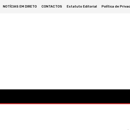
NOTÍCIAS EM DIRETO
CONTACTOS
Estatuto Editorial
Política de Priva
omia
Cultura
Política
Desporto
Lazer
Ocorrências