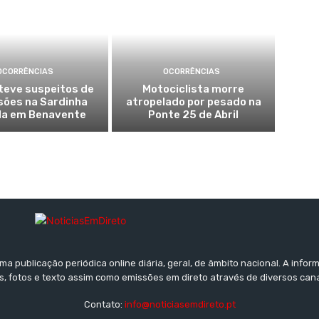
OCORRÊNCIAS
OCORRÊNCIAS
teve suspeitos de
Motociclista morre
sões na Sardinha
atropelado por pesado na
a em Benavente
Ponte 25 de Abril
a publicação periódica online diária, geral, de âmbito nacional. A inf
s, fotos e texto assim como emissões em direto através de diversos can
Contato:
info@noticiasemdireto.pt