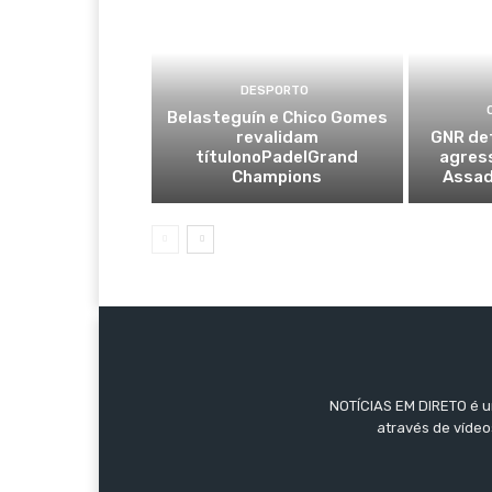
DESPORTO
Belasteguín e Chico Gomes
revalidam
GNR de
títulonoPadelGrand
agres
Champions
Assad
NOTÍCIAS EM DIRETO é um
através de vídeo