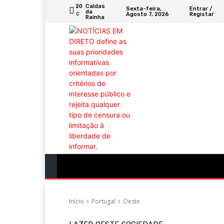
20
Caldas
Sexta-feira,
Entrar /
da
Agosto 7, 2026
Registar
C
Rainha
Portugal
Mundo
Sociedade
Econ
Início
Portugal
Oeste