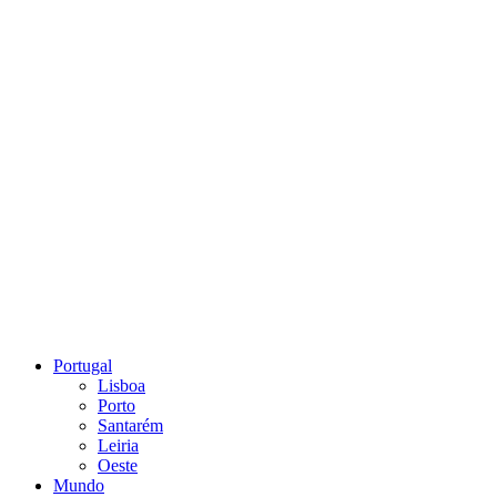
Portugal
Lisboa
Porto
Santarém
Leiria
Oeste
Mundo