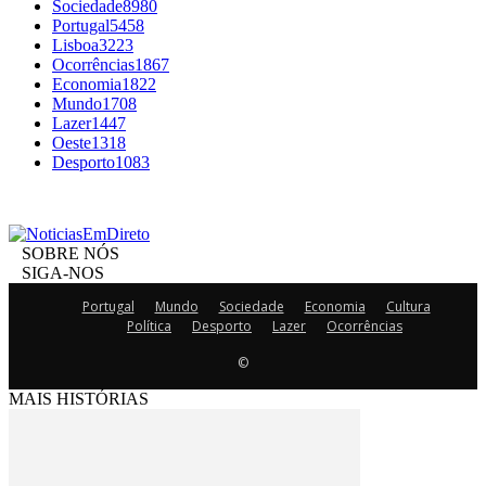
Sociedade
8980
Portugal
5458
Lisboa
3223
Ocorrências
1867
Economia
1822
Mundo
1708
Lazer
1447
Oeste
1318
Desporto
1083
SOBRE NÓS
SIGA-NOS
Portugal
Mundo
Sociedade
Economia
Cultura
Política
Desporto
Lazer
Ocorrências
©
MAIS HISTÓRIAS