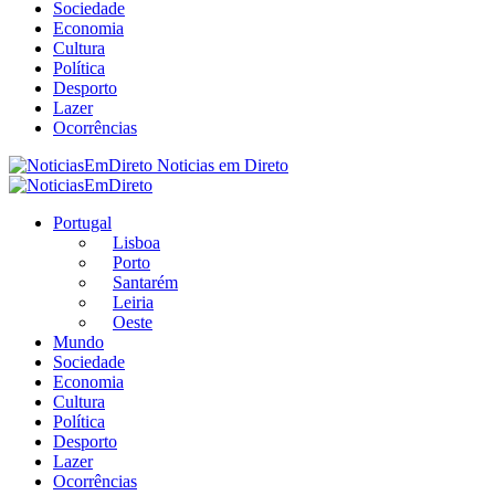
Sociedade
Economia
Cultura
Política
Desporto
Lazer
Ocorrências
Noticias em Direto
Portugal
Lisboa
Porto
Santarém
Leiria
Oeste
Mundo
Sociedade
Economia
Cultura
Política
Desporto
Lazer
Ocorrências