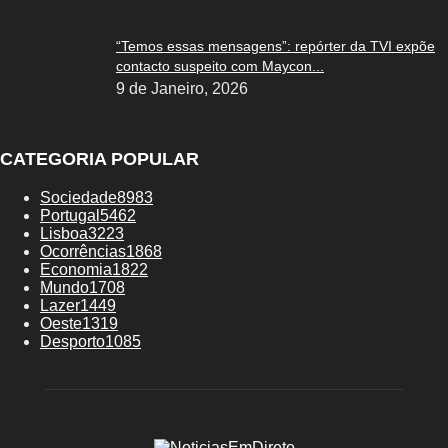
“Temos essas mensagens”: repórter da TVI expõe
contacto suspeito com Maycon...
9 de Janeiro, 2026
CATEGORIA POPULAR
Sociedade
8983
Portugal
5462
Lisboa
3223
Ocorrências
1868
Economia
1822
Mundo
1708
Lazer
1449
Oeste
1319
Desporto
1085