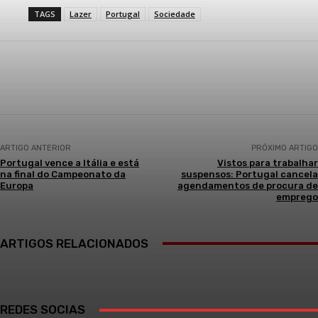
TAGS
Lazer
Portugal
Sociedade
Facebook
WhatsApp
ARTIGO ANTERIOR
PRÓXIMO ARTIGO
Portugal vence a Itália e está
Vistos para trabalhar
na final do Campeonato da
suspensos: Portugal cancela
Europa
agendamentos de procura de
emprego
ARTIGOS RELACIONADOS
REDES SOCIAS