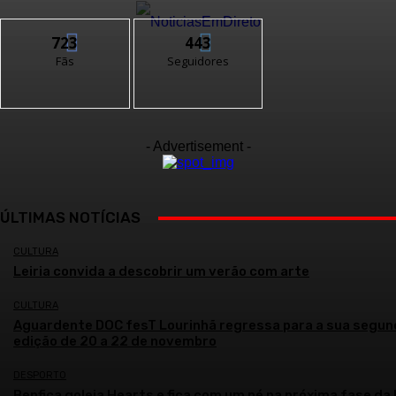
723
443
Fãs
Seguidores
- Advertisement -
ÚLTIMAS NOTÍCIAS
CULTURA
Leiria convida a descobrir um verão com arte
CULTURA
Aguardente DOC fesT Lourinhã regressa para a sua segun
edição de 20 a 22 de novembro
DESPORTO
Benfica goleia Hearts e fica com um pé na próxima fase da 