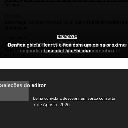
Europa
DESPORTO
Belasteguín e Chico Gomes revalidam títulonoPadelGrand
Champions
DESPORTO
CULTURA
OCORRÊNCIAS
CULTURA
Aguardente DOC fesT Lourinhã regressa para a sua
Benfica goleia Hearts e fica com um pé na próxima
GNR deteve suspeitos de agressões na Sardinha Assada 
Benavente
Leiria convida a descobrir um verão com arte
segunda edição de 20 a 22 de novembro
fase da Liga Europa
Carregar mais
Seleções do editor
Leiria convida a descobrir um verão com arte
7 de Agosto, 2026