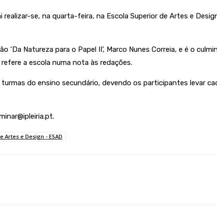
i realizar-se, na quarta-feira, na Escola Superior de Artes e Desi
o ‘Da Natureza para o Papel II’, Marco Nunes Correia, e é o culm
s, refere a escola numa nota às redações.
urmas do ensino secundário, devendo os participantes levar cader
inar@ipleiria.pt.
e Artes e Design - ESAD