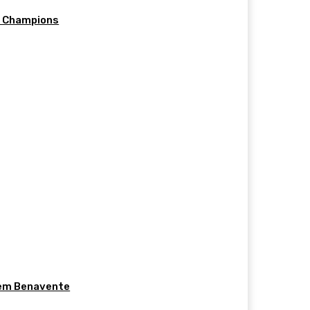
d Champions
 em Benavente