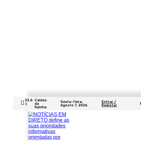
23.6
Caldas
Sexta-feira,
Entrar /
da
C
Agosto 7, 2026
Registar
Rainha