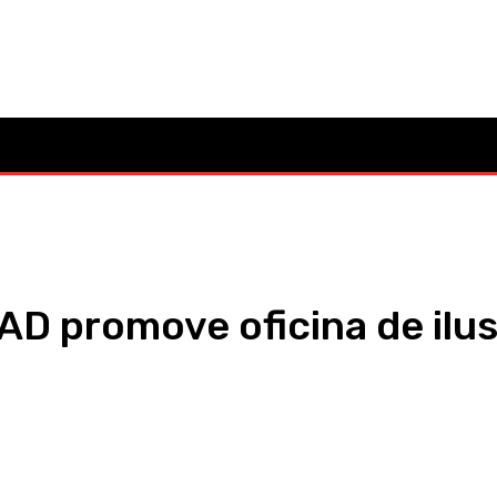
Mo
Cultura
Política
Desporto
Lazer
Ocorrências
AD promove oficina de ilus