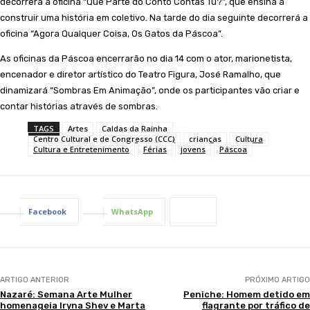
decorrerá a oficina “Que Parte do Conto Contas Tu?”, que ensina a
construir uma história em coletivo. Na tarde do dia seguinte decorrerá a
oficina “Agora Qualquer Coisa, Os Gatos da Páscoa”.
As oficinas da Páscoa encerrarão no dia 14 com o ator, marionetista,
encenador e diretor artístico do Teatro Figura, José Ramalho, que
dinamizará “Sombras Em Animação”, onde os participantes vão criar e
contar histórias através de sombras.
TAGS
Artes
Caldas da Rainha
Centro Cultural e de Congresso (CCC)
crianças
Cultura
Cultura e Entretenimento
Férias
jovens
Páscoa
Facebook
WhatsApp
ARTIGO ANTERIOR
PRÓXIMO ARTIGO
Nazaré: Semana Arte Mulher
Peniche: Homem detido em
homenageia Iryna Shev e Marta
flagrante por tráfico de