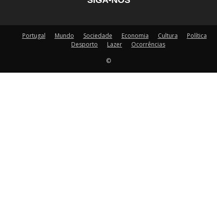
SIGA-NOS
Portugal
Mundo
Sociedade
Economia
Cultura
Política
Desporto
Lazer
Ocorrências
©