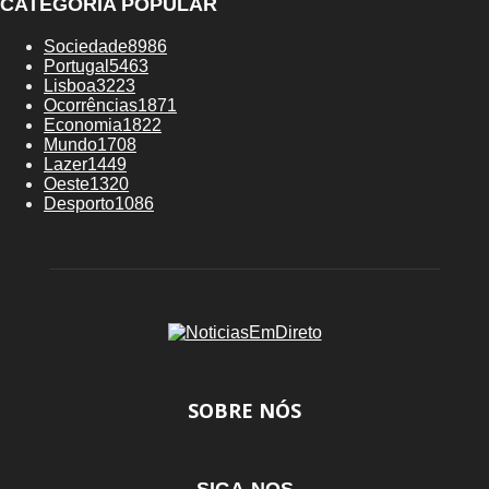
CATEGORIA POPULAR
Sociedade
8986
Portugal
5463
Lisboa
3223
Ocorrências
1871
Economia
1822
Mundo
1708
Lazer
1449
Oeste
1320
Desporto
1086
SOBRE NÓS