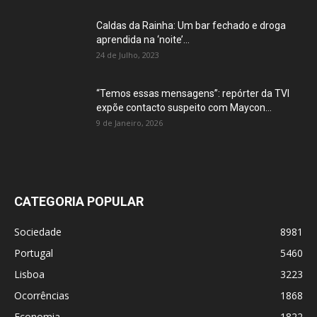
Caldas da Rainha: Um bar fechado e droga
aprendida na ‘noite’...
24 de Julho, 2023
“Temos essas mensagens”: repórter da TVI
expõe contacto suspeito com Maycon...
9 de Janeiro, 2026
CATEGORIA POPULAR
Sociedade
8981
Portugal
5460
Lisboa
3223
Ocorrências
1868
Economia
1822