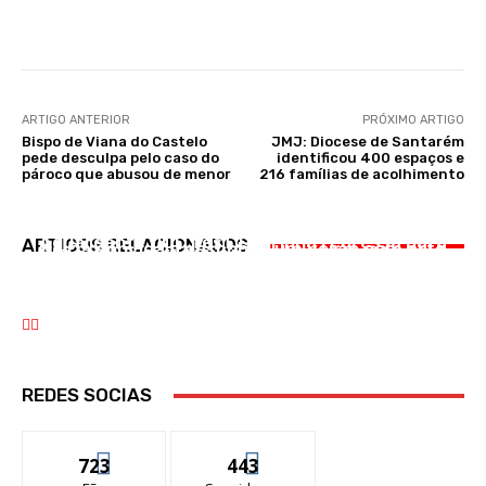
Facebook
WhatsApp
ARTIGO ANTERIOR
PRÓXIMO ARTIGO
Bispo de Viana do Castelo
JMJ: Diocese de Santarém
pede desculpa pelo caso do
identificou 400 espaços e
pároco que abusou de menor
216 famílias de acolhimento
CULTURA
CULTURA
DESPORTO
Aguardente DOC fesT Lourinhã regressa para
ARTIGOS RELACIONADOS
Leiria convida a descobrir um verão com arte
Benfica goleia Hearts e fica com um pé na
a sua segunda edição de 20 a 22 de novembro
próxima fase da Liga Europa
REDES SOCIAS
723
443