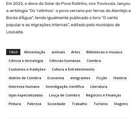
Em 2022, o dono do Solar do Povo Ratinho, nos Troviscais, lançou
a antologia “Os ‘ratinhos’: o povo serrano por terras do Alentejo e
Borda d’Água”, tendo igualmente publicado o livro “O canto
popular e as migrações internas”, editado pelo município de
Lousada.
TAGS
Alimentação
animais
Artes
Bibliotecas e museus
Ciência e tecnologia
Ciências humanas
Coimbra
Costumes e tradições
Cultura e Entretenimento
distrito de Coimbra
Economia
emigrantes
Ficção
História
Interesse humano
Investigação científica
Literatura
lojas especializadas
Louça de Coimbra
Negócios e Finanças
Pintura
Pobreza
Sociedade
Trabalho
Turismo
Viagens
Facebook
WhatsApp