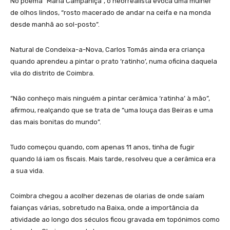
No poema “Maria Campaniça”, o neorrealista evoca uma mulher
de olhos lindos, “rosto macerado de andar na ceifa e na monda
desde manhã ao sol-posto”.
Natural de Condeixa-a-Nova, Carlos Tomás ainda era criança
quando aprendeu a pintar o prato ‘ratinho’, numa oficina daquela
vila do distrito de Coimbra.
“Não conheço mais ninguém a pintar cerâmica ‘ratinha’ à mão”,
afirmou, realçando que se trata de “uma louça das Beiras e uma
das mais bonitas do mundo”.
Tudo começou quando, com apenas 11 anos, tinha de fugir
quando lá iam os fiscais. Mais tarde, resolveu que a cerâmica era
a sua vida.
Coimbra chegou a acolher dezenas de olarias de onde saíam
faianças várias, sobretudo na Baixa, onde a importância da
atividade ao longo dos séculos ficou gravada em topónimos como