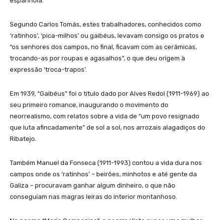
espanhola.
Segundo Carlos Tomás, estes trabalhadores, conhecidos como
‘ratinhos’, ‘pica-milhos’ ou gaibéus, levavam consigo os pratos e
“os senhores dos campos, no final, ficavam com as cerâmicas,
trocando-as por roupas e agasalhos”, o que deu origem à
expressão ‘troca-trapos’.
Em 1939, “Gaibéus” foi o título dado por Alves Redol (1911-1969) ao
seu primeiro romance, inaugurando o movimento do
neorrealismo, com relatos sobre a vida de “um povo resignado
que luta afincadamente” de sol a sol, nos arrozais alagadiços do
Ribatejo.
Também Manuel da Fonseca (1911-1993) contou a vida dura nos
campos onde os ‘ratinhos’ – beirões, minhotos e até gente da
Galiza – procuravam ganhar algum dinheiro, o que não
conseguiam nas magras leiras do interior montanhoso.