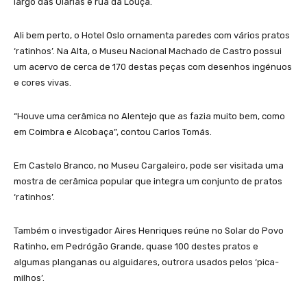
largo das Olarias e rua da Louça.
Ali bem perto, o Hotel Oslo ornamenta paredes com vários pratos
‘ratinhos’. Na Alta, o Museu Nacional Machado de Castro possui
um acervo de cerca de 170 destas peças com desenhos ingénuos
e cores vivas.
“Houve uma cerâmica no Alentejo que as fazia muito bem, como
em Coimbra e Alcobaça”, contou Carlos Tomás.
Em Castelo Branco, no Museu Cargaleiro, pode ser visitada uma
mostra de cerâmica popular que integra um conjunto de pratos
‘ratinhos’.
Também o investigador Aires Henriques reúne no Solar do Povo
Ratinho, em Pedrógão Grande, quase 100 destes pratos e
algumas planganas ou alguidares, outrora usados pelos ‘pica-
milhos’.