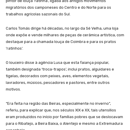
pintor de louça ‘ratinha’, ligada aos antigos movimentos
migratórios dos camponeses do Centro e do Norte para os
trabalhos agrícolas sazonais do Sul.
Carlos Tomás dirige há décadas, no largo da Sé Velha, uma loja
onde expõe e vende milhares de peças de cerâmica artística, com
destaque para a chamada louça de Coimbra e para os pratos
‘ratinhos’.
O louceiro disse à agência Lusa que esta faiança popular,
também designada ‘troca-trapos’, inclui pratos, alguidares e
tigelas, decorados com peixes, aves, elementos vegetais,
lavradores, músicos, pescadores e pastores, entre outros
motivos.
“Era feita na região das Beiras, especialmente no inverno”,
referiu, para explicar que, nos séculos XIX e XX, tais utensílios
eram produzidos no início por famílias pobres que se deslocavam
para o Ribatejo, a Beira Baixa, o Alentejo e mesmo a Extremadura