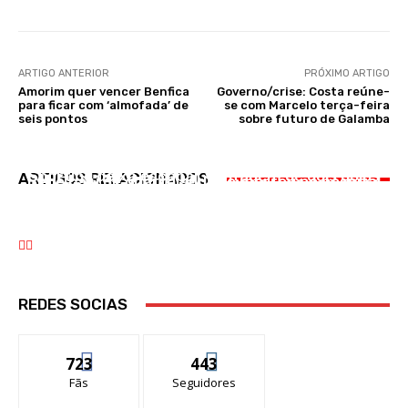
ARTIGO ANTERIOR
PRÓXIMO ARTIGO
Amorim quer vencer Benfica
Governo/crise: Costa reúne-
para ficar com ‘almofada’ de
se com Marcelo terça-feira
seis pontos
sobre futuro de Galamba
DESPORTO
OCORRÊNCIAS
OCORRÊNCIAS
Sporting deixa escapar vantagem de dois golos
ARTIGOS RELACIONADOS
Bebé caiu de quarto andar e morreu no hospital
Piloto da Lourinhã morre em queda de
e empata com o Estrela da Amadora
aeronave
REDES SOCIAS
723
443
Fãs
Seguidores