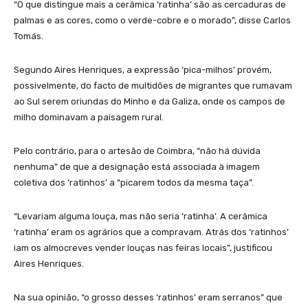
“O que distingue mais a cerâmica ‘ratinha’ são as cercaduras de
palmas e as cores, como o verde-cobre e o morado”, disse Carlos
Tomás.
Segundo Aires Henriques, a expressão ‘pica-milhos’ provém,
possivelmente, do facto de multidões de migrantes que rumavam
ao Sul serem oriundas do Minho e da Galiza, onde os campos de
milho dominavam a paisagem rural.
Pelo contrário, para o artesão de Coimbra, “não há dúvida
nenhuma” de que a designação está associada à imagem
coletiva dos ‘ratinhos’ a “picarem todos da mesma taça”.
“Levariam alguma louça, mas não seria ‘ratinha’. A cerâmica
‘ratinha’ eram os agrários que a compravam. Atrás dos ‘ratinhos’
iam os almocreves vender louças nas feiras locais”, justificou
Aires Henriques.
Na sua opinião, “o grosso desses ‘ratinhos’ eram serranos” que