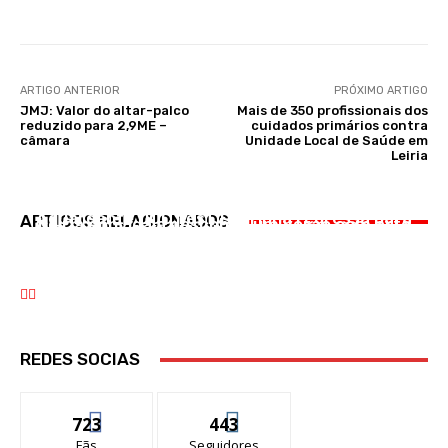
ARTIGO ANTERIOR
PRÓXIMO ARTIGO
JMJ: Valor do altar-palco
Mais de 350 profissionais dos
reduzido para 2,9ME –
cuidados primários contra
câmara
Unidade Local de Saúde em
Leiria
CULTURA
CULTURA
DESPORTO
Aguardente DOC fesT Lourinhã regressa para
ARTIGOS RELACIONADOS
Leiria convida a descobrir um verão com arte
Benfica goleia Hearts e fica com um pé na
a sua segunda edição de 20 a 22 de novembro
próxima fase da Liga Europa
REDES SOCIAS
723
443
Fãs
Seguidores