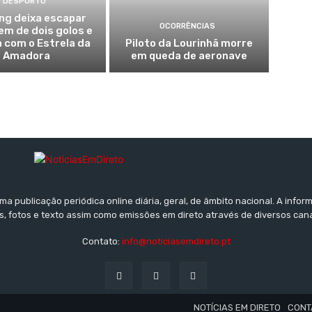
DESPORTO
ng deixa escapar
OCORRÊNCIAS
m de dois golos e
 com o Estrela da
Piloto da Lourinhã morre
Amadora
em queda de aeronave
a publicação periódica online diária, geral, de âmbito nacional. A inf
s, fotos e texto assim como emissões em direto através de diversos can
Contato:
info@noticiasemdireto.pt
NOTÍCIAS EM DIRETO
CONT