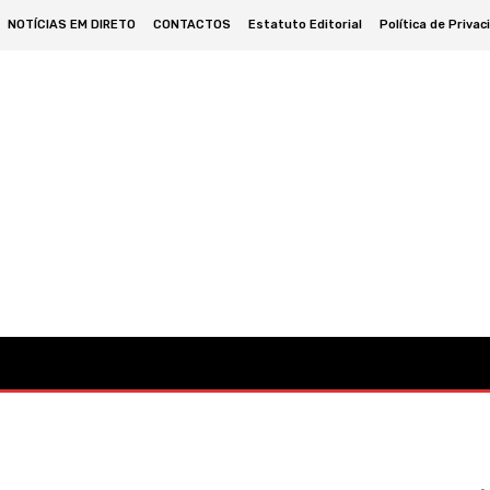
NOTÍCIAS EM DIRETO
CONTACTOS
Estatuto Editorial
Política de Privac
omia
Cultura
Política
Desporto
Lazer
Ocorrências