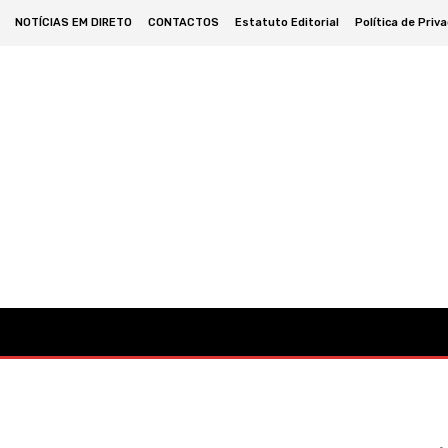
NOTÍCIAS EM DIRETO
CONTACTOS
Estatuto Editorial
Política de Priv
omia
Cultura
Política
Desporto
Lazer
Ocorrências