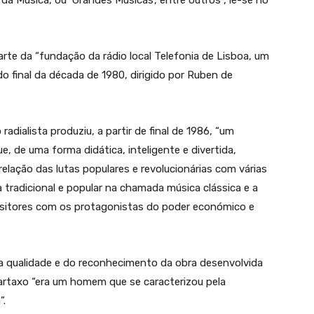
da Música, ou ‘Grandes Músicas’, entre outros”, lê-se no
rte da “fundação da rádio local Telefonia de Lisboa, um
o final da década de 1980, dirigido por Ruben de
radialista produziu, a partir de final de 1986, “um
, de uma forma didática, inteligente e divertida,
relação das lutas populares e revolucionárias com várias
 tradicional e popular na chamada música clássica e a
ositores com os protagonistas do poder económico e
 qualidade e do reconhecimento da obra desenvolvida
Cartaxo “era um homem que se caracterizou pela
”.