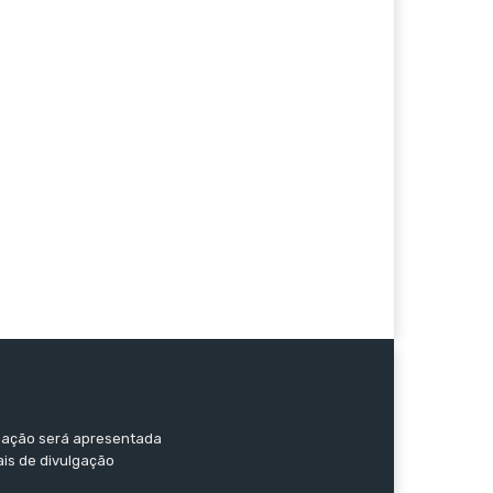
ormação será apresentada
ais de divulgação