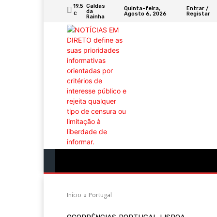
19.5
Caldas
Quinta-feira,
Entrar /
da
Agosto 6, 2026
Registar
C
Rainha
Portugal
Mundo
Sociedade
Econ
Início
Portugal