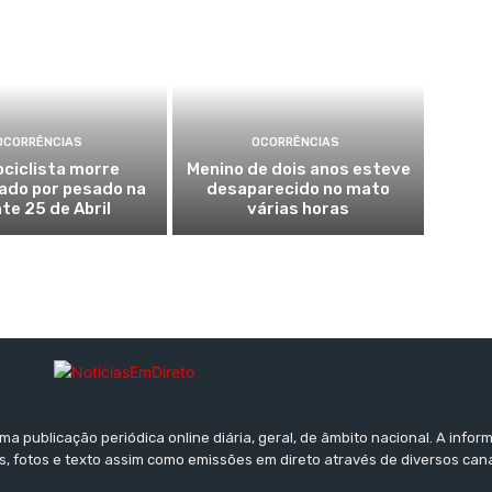
OCORRÊNCIAS
OCORRÊNCIAS
ciclista morre
Menino de dois anos esteve
ado por pesado na
desaparecido no mato
te 25 de Abril
várias horas
a publicação periódica online diária, geral, de âmbito nacional. A inf
s, fotos e texto assim como emissões em direto através de diversos can