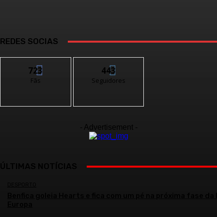
REDES SOCIAS
723
443
Fãs
Seguidores
- Advertisement -
ÚLTIMAS NOTÍCIAS
DESPORTO
Benfica goleia Hearts e fica com um pé na próxima fase da 
Europa