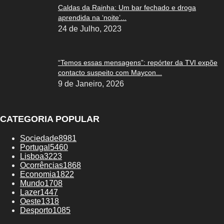
Caldas da Rainha: Um bar fechado e droga
aprendida na ‘noite’...
24 de Julho, 2023
“Temos essas mensagens”: repórter da TVI expõe
contacto suspeito com Maycon...
9 de Janeiro, 2026
CATEGORIA POPULAR
Sociedade
8981
Portugal
5460
Lisboa
3223
Ocorrências
1868
Economia
1822
Mundo
1708
Lazer
1447
Oeste
1318
Desporto
1085