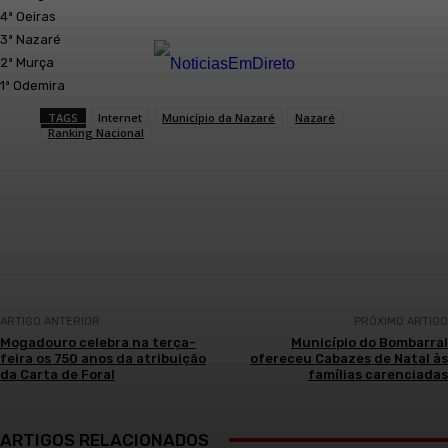
4ª Oeiras
3ª Nazaré
2ª Murça
1ª Odemira
TAGS
Internet
Município da Nazaré
Nazaré
Ranking Nacional
Facebook
WhatsApp
ARTIGO ANTERIOR
PRÓXIMO ARTIGO
Mogadouro celebra na terça-
Município do Bombarral
feira os 750 anos da atribuição
ofereceu Cabazes de Natal às
da Carta de Foral
famílias carenciadas
ARTIGOS RELACIONADOS