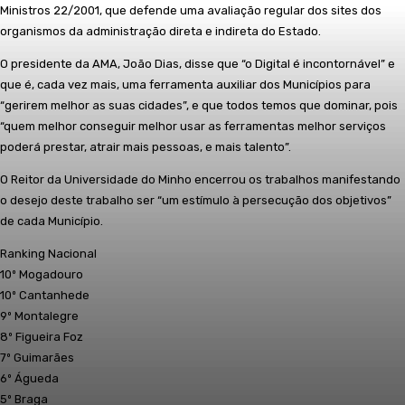
Ministros 22/2001, que defende uma avaliação regular dos sites dos
organismos da administração direta e indireta do Estado.
O presidente da AMA, João Dias, disse que “o Digital é incontornável” e
que é, cada vez mais, uma ferramenta auxiliar dos Municípios para
“gerirem melhor as suas cidades”, e que todos temos que dominar, pois
“quem melhor conseguir melhor usar as ferramentas melhor serviços
poderá prestar, atrair mais pessoas, e mais talento”.
O Reitor da Universidade do Minho encerrou os trabalhos manifestando
o desejo deste trabalho ser “um estímulo à persecução dos objetivos”
de cada Município.
Ranking Nacional
10º Mogadouro
10º Cantanhede
9º Montalegre
8º Figueira Foz
7º Guimarães
6º Águeda
5º Braga