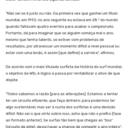
“Não sei se é justo ou não. Da primeira vez que ganhei um título
mundial, em 1992, no ano seguinte eu estava em 28.º do mundo
quando faltavam quatro eventos para acabar o campeonato.
Portanto, dá para imaginar que se alguém começa mal o ano,
mesmo que tenha talento, se estiver com problemas de
resultados, por atravessar um momento difícil a nível pessoal ou
estar com uma lesão, é assim [que define] a carreira”, afirmou.
De acordo com o mais titulado surfista da história do surf mundial,
o objetivo da WSL é lógico e passa por rentabilizar o ativo de que
dispõe.
“Todos sabemos a razão [para as alterações]. Estamos a tentar
ter um circuito eficiente, que faça dinheiro, para podermos ter
algo sustentável, mas ser à custa dos surfistas é uma decisão
difícil. Não sei o que sinto sobre isso, acho que não o prefiro [face
ao formato anterior]. Se surfas tão bem que chegas ao ‘tour’
[circuito de elite], devia haver a chance de competir o ano inteiro”,