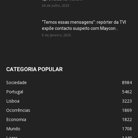
24 de Julho, 2023
“Temos essas mensagens”: repórter da TVI
expõe contacto suspeito com Maycon...
9 de Janeiro, 2026
CATEGORIA POPULAR
Sociedade
8984
Portugal
5462
Lisboa
3223
Ocorrências
1869
Economia
1822
Mundo
1708
Lazer
1449