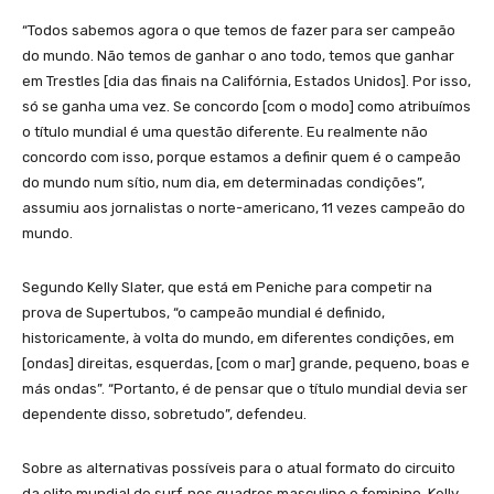
“Todos sabemos agora o que temos de fazer para ser campeão
do mundo. Não temos de ganhar o ano todo, temos que ganhar
em Trestles [dia das finais na Califórnia, Estados Unidos]. Por isso,
só se ganha uma vez. Se concordo [com o modo] como atribuímos
o título mundial é uma questão diferente. Eu realmente não
concordo com isso, porque estamos a definir quem é o campeão
do mundo num sítio, num dia, em determinadas condições”,
assumiu aos jornalistas o norte-americano, 11 vezes campeão do
mundo.
Segundo Kelly Slater, que está em Peniche para competir na
prova de Supertubos, “o campeão mundial é definido,
historicamente, à volta do mundo, em diferentes condições, em
[ondas] direitas, esquerdas, [com o mar] grande, pequeno, boas e
más ondas”. “Portanto, é de pensar que o título mundial devia ser
dependente disso, sobretudo”, defendeu.
Sobre as alternativas possíveis para o atual formato do circuito
da elite mundial de surf, nos quadros masculino e feminino, Kelly