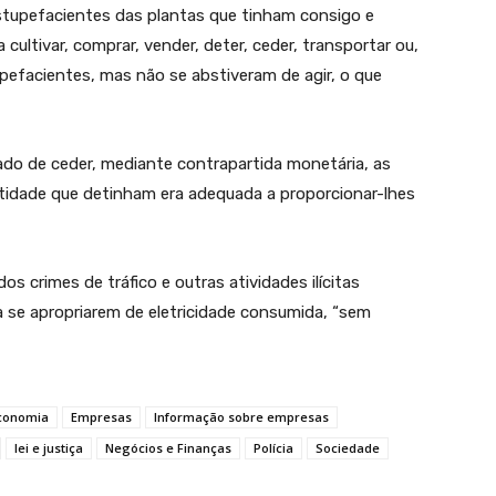
stupefacientes das plantas que tinham consigo e
cultivar, comprar, vender, deter, ceder, transportar ou,
efacientes, mas não se abstiveram de agir, o que
do de ceder, mediante contrapartida monetária, as
ntidade que detinham era adequada a proporcionar-lhes
s crimes de tráfico e outras atividades ilícitas
a se apropriarem de eletricidade consumida, “sem
conomia
Empresas
Informação sobre empresas
lei e justiça
Negócios e Finanças
Polícia
Sociedade