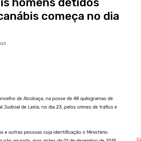
is homens detidos
canábis começa no dia
023
oncelho de Alcobaça, na posse de 48 quilogramas de
Judicial de Leiria, no dia 23, pelos crimes de tráfico e
e outras pessoas cuja identificação o Ministério
C
ta não apurada, mas antes de 01 de dezembro de 2019,