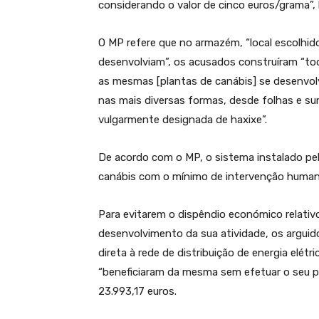
considerando o valor de cinco euros/grama”,
O MP refere que no armazém, “local escolhido 
desenvolviam”, os acusados construíram “tod
as mesmas [plantas de canábis] se desenvol
nas mais diversas formas, desde folhas e su
vulgarmente designada de haxixe”.
De acordo com o MP, o sistema instalado pe
canábis com o mínimo de intervenção humana
Para evitarem o dispêndio económico relativ
desenvolvimento da sua atividade, os arguid
direta à rede de distribuição de energia elétr
“beneficiaram da mesma sem efetuar o seu p
23.993,17 euros.