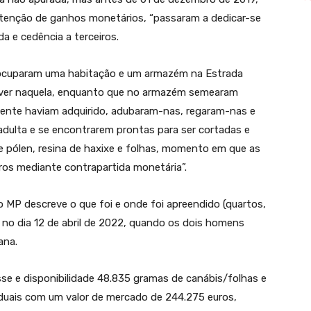
tenção de ganhos monetários, “passaram a dedicar-se
a e cedência a terceiros.
, ocuparam uma habitação e um armazém na Estrada
viver naquela, enquanto que no armazém semearam
mente haviam adquirido, adubaram-nas, regaram-nas e
dulta e se encontrarem prontas para ser cortadas e
 pólen, resina de haxixe e folhas, momento em que as
iros mediante contrapartida monetária”.
o MP descreve o que foi e onde foi apreendido (quartos,
 no dia 12 de abril de 2022, quando os dois homens
ana.
se e disponibilidade 48.835 gramas de canábis/folhas e
iduais com um valor de mercado de 244.275 euros,