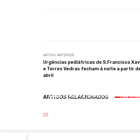
Compartilhar
ARTIGO ANTERIOR
Urgências pediátricas de S.Francisco Xav
e Torres Vedras fecham à noite a partir d
abril
Aguar
CULTURA
Lourinh
Leiria convida a descobrir
sua segu
ARTIGOS RELACIONADOS
um verão com arte
22