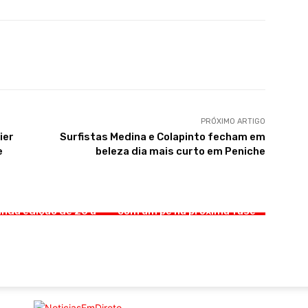
PRÓXIMO ARTIGO
ier
Surfistas Medina e Colapinto fecham em
e
beleza dia mais curto em Peniche
CULTURA
DESPORTO
dente DOC fesT
ã regressa para a
Benfica goleia Hearts e fica
nda edição de 20 a
com um pé na próxima fase
 de novembro
da Liga Europa