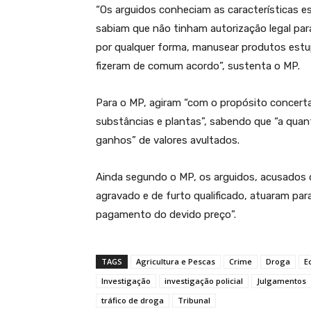
“Os arguidos conheciam as características e
sabiam que não tinham autorização legal para 
por qualquer forma, manusear produtos estup
fizeram de comum acordo”, sustenta o MP.
Para o MP, agiram “com o propósito concerta
substâncias e plantas”, sabendo que “a qua
ganhos” de valores avultados.
Ainda segundo o MP, os arguidos, acusados do
agravado e de furto qualificado, atuaram par
pagamento do devido preço”.
TAGS
Agricultura e Pescas
Crime
Droga
E
Investigação
investigação policial
Julgamentos
tráfico de droga
Tribunal