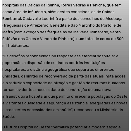
hospitais das Caldas da Rainha, Torres Vedras e Peniche, que têm
como área de influência, além destes concelhos, os de Óbidos,
Bombarral, Cadaval e Lourinhã e parte dos concelhos de Alcobaça
(freguesias de Alfeizerão, Benedita e São Martinho do Porto) e de
Mafra (com exceção das freguesias de Malveira, Milharado, Santo
Estêvão das Galés e Venda do Pinheiro), num total de cerca de 300
mil habitantes.
“Os desafios reconhecidos na resposta assistencial hospitalar à
população, a dispersão de cuidados por três instituições
hospitalares, a distância geográfica que separa as diferentes
unidades, os limites de reconversão de parte das atuais instalações
e a reduzida capacidade de atração e gestão de recursos humanos
tornam evidente a necessidade de construção de uma nova
infraestrutura hospitalar que permita oferecer à população do Oeste
e visitantes qualidade e segurança assistencial adequadas às novas
e crescentes necessidades em saúde”, reconheceu o Ministério da
Saúde.
O futuro Hospital do Oeste “permitirá potenciar a modernização e