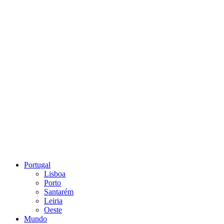
Portugal
Lisboa
Porto
Santarém
Leiria
Oeste
Mundo