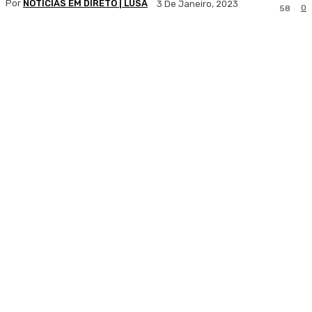
Por
NOTÍCIAS EM DIRETO | LUSA
3 De Janeiro, 2023
0
58
Facebook
WhatsApp