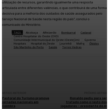
utilização de recursos, garantindo igualmente uma resposta
articulada entre diferentes valências, o que contribuirá de uma forma
decisiva para a melhoria dos cuidados de saúde assegurados pelo
Serviço Nacional de Saúde nesta região do país”, conclui o
comunicado do Ministério.
TAGS
Alcobaça
Alfeizerão
Bombarral
Cadaval
Centro Hospitalar do Oeste (CHO)
Comunidade Intermunicipal do Oeste (OesteCim)
Governo
Hospitais
Hospital do Oeste
Lourinhã
Mafra
Óbidos
São Martinho do Porto
Saúde
Torres Vedras
Facebook
WhatsApp
ARTIGO ANTERIOR
PRÓXIMO ARTIGO
Pastoral do Turismo promove
Ronaldo pediu para ser
jornadas nacionais em
tratado como o resto dos
Coimbra
jogadores – presidente do Al