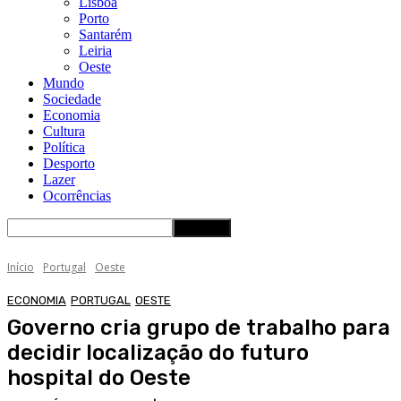
Lisboa
Porto
Santarém
Leiria
Oeste
Mundo
Sociedade
Economia
Cultura
Política
Desporto
Lazer
Ocorrências
Início
Portugal
Oeste
ECONOMIA
PORTUGAL
OESTE
Governo cria grupo de trabalho para
decidir localização do futuro
hospital do Oeste