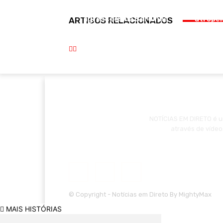
GNR deteve suspeitos de
Moto
agressões na Sardinha
atropel
ARTIGOS RELACIONADOS
Assada em Benavente
Pon
NOTÍCIAS EM DIRETO é um
através de vídeo
© Copyright - Notícias em Direto By MightyMax
MAIS HISTÓRIAS