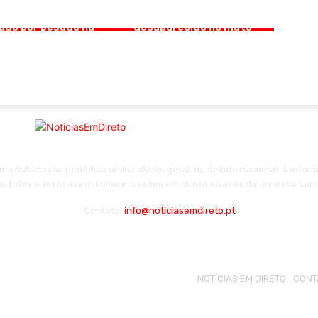
ciclista morre
Menino de dois anos esteve
ado por pesado na
desaparecido no mato
te 25 de Abril
várias horas
a publicação periódica online diária, geral, de âmbito nacional. A inf
s, fotos e texto assim como emissões em direto através de diversos can
Contato:
info@noticiasemdireto.pt
NOTÍCIAS EM DIRETO
CONT