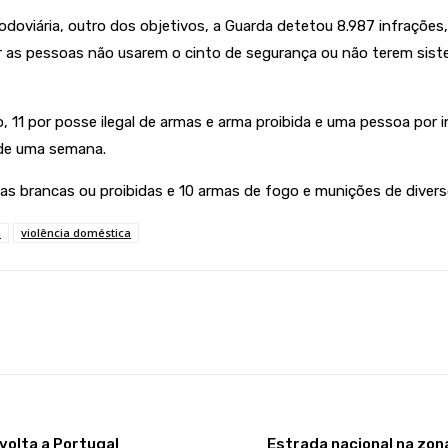
odoviária, outro dos objetivos, a Guarda detetou 8.987 infrações,
r as pessoas não usarem o cinto de segurança ou não terem siste
11 por posse ilegal de armas e arma proibida e uma pessoa por i
 de uma semana.
s brancas ou proibidas e 10 armas de fogo e munições de diverso
a
violência doméstica
volta a Portugal
Estrada nacional na zon