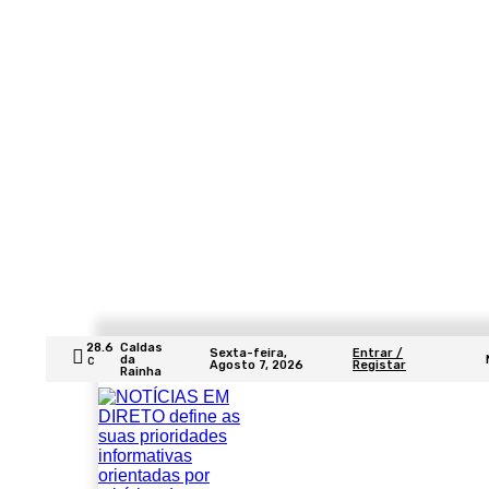
28.6
Caldas
Sexta-feira,
Entrar /
da
C
Agosto 7, 2026
Registar
Rainha