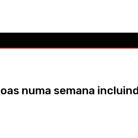
Mo
Cultura
Política
Desporto
Lazer
Ocorrências
as numa semana incluindo