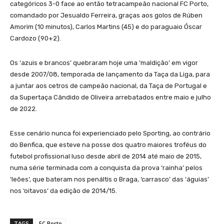
categóricos 3-0 face ao então tetracampeão nacional FC Porto,
comandado por Jesualdo Ferreira, graças aos golos de Rúben
Amorim (10 minutos), Carlos Martins (45) e do paraguaio Óscar
Cardozo (90+2).
Os ‘azuis e brancos’ quebraram hoje uma ‘maldição’ em vigor
desde 2007/08, temporada de lançamento da Taça da Liga, para
a juntar aos cetros de campeão nacional, da Taça de Portugal e
da Supertaça Cândido de Oliveira arrebatados entre maio e julho
de 2022.
Esse cenário nunca foi experienciado pelo Sporting, ao contrário
do Benfica, que esteve na posse dos quatro maiores troféus do
futebol profissional luso desde abril de 2014 até maio de 2015,
numa série terminada com a conquista da prova ‘rainha’ pelos
‘leões’, que bateram nos penáltis o Braga, ‘carrasco’ das ‘águias’
nos ‘oitavos’ da edição de 2014/15.
TAGS
FC Porto