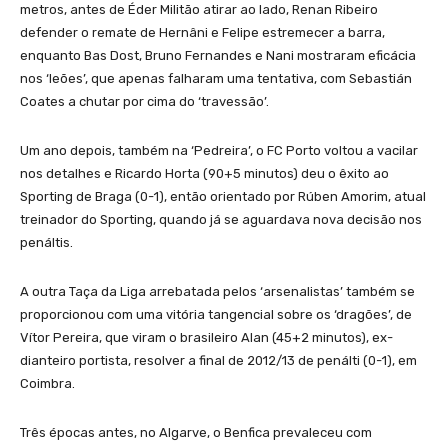
metros, antes de Éder Militão atirar ao lado, Renan Ribeiro
defender o remate de Hernâni e Felipe estremecer a barra,
enquanto Bas Dost, Bruno Fernandes e Nani mostraram eficácia
nos ‘leões’, que apenas falharam uma tentativa, com Sebastián
Coates a chutar por cima do ‘travessão’.
Um ano depois, também na ‘Pedreira’, o FC Porto voltou a vacilar
nos detalhes e Ricardo Horta (90+5 minutos) deu o êxito ao
Sporting de Braga (0-1), então orientado por Rúben Amorim, atual
treinador do Sporting, quando já se aguardava nova decisão nos
penáltis.
A outra Taça da Liga arrebatada pelos ‘arsenalistas’ também se
proporcionou com uma vitória tangencial sobre os ‘dragões’, de
Vítor Pereira, que viram o brasileiro Alan (45+2 minutos), ex-
dianteiro portista, resolver a final de 2012/13 de penálti (0-1), em
Coimbra.
Três épocas antes, no Algarve, o Benfica prevaleceu com