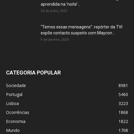
aprendida na ‘noite’...
24 de Julho, 2023
“Temos essas mensagens”: repórter da TVI
expõe contacto suspeito com Maycon...
9 de Janeiro, 2026
CATEGORIA POPULAR
Sociedade
8981
Portugal
5460
Lisboa
3223
Ocorrências
1868
Economia
1822
Mundo
1708