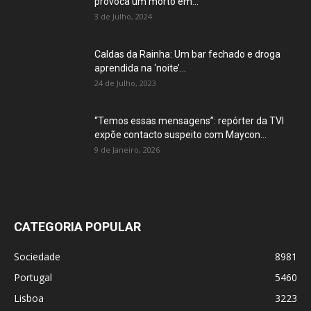
provoca um morto em...
3 de Julho, 2024
Caldas da Rainha: Um bar fechado e droga
aprendida na ‘noite’...
24 de Julho, 2023
“Temos essas mensagens”: repórter da TVI
expõe contacto suspeito com Maycon...
9 de Janeiro, 2026
CATEGORIA POPULAR
Sociedade
8981
Portugal
5460
Lisboa
3223